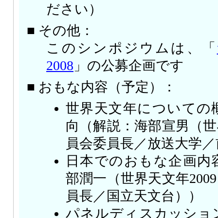
ださい）
■ その他：
このシンポジウムは、「
2008
」の公募企画です
■ おもな内容（予定）：
世界天文年についての
向（解説：海部宣男（世界
員会委員長／放送大学／
日本でのおもな企画内
部潤一（世界天文年200
員長／国立天文台））
パネルディスカッショ