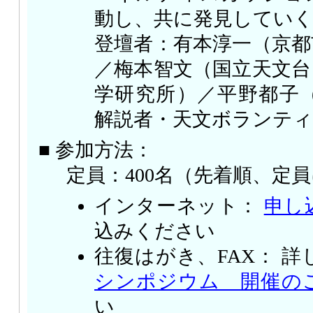
動し、共に発見してい
登壇者：有本淳一（京都
／梅本智文（国立天文台
学研究所）／平野都子
解説者・天文ボランテ
■ 参加方法：
定員：400名（先着順、定
インターネット：
申し
込みください
往復はがき、FAX： 詳
シンポジウム 開催の
い