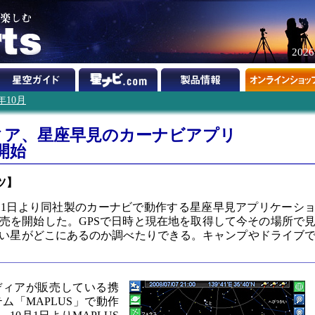
202
8年10月
ィア、星座早見のカーナビアプリ
開始
ツ】
月1日より同社製のカーナビで動作する星座早見アプリケーシ
ド販売を開始した。GPSで日時と現在地を取得して今その場所で
い星がどこにあるのか調べたりできる。キャンプやドライブ
エディアが販売している携
ム「MAPLUS」で動作