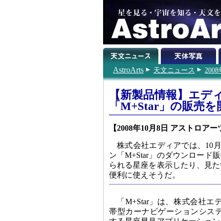
AstroArts
天文ニュース
200
【新製品情報】エデ
「M+Star」の販売を
【2008年10月8日 アストロアー
株式会社エディアでは、10
ン「M+Star」のダウンロー
られる星座を表示したり、見た
便利に使えそうだ。
「M+Star」は、株式会社
帯型カーナビゲーションシステ