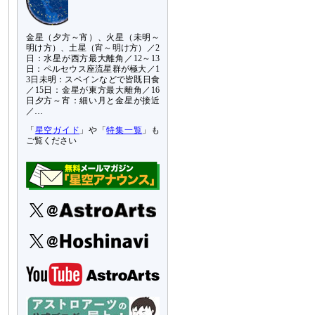
金星（夕方～宵）、火星（未明～
明け方）、土星（宵～明け方）／2
日：水星が西方最大離角／12～13
日：ペルセウス座流星群が極大／1
3日未明：スペインなどで皆既日食
／15日：金星が東方最大離角／16
日夕方～宵：細い月と金星が接近
／…
「
星空ガイド
」や「
特集一覧
」も
ご覧ください