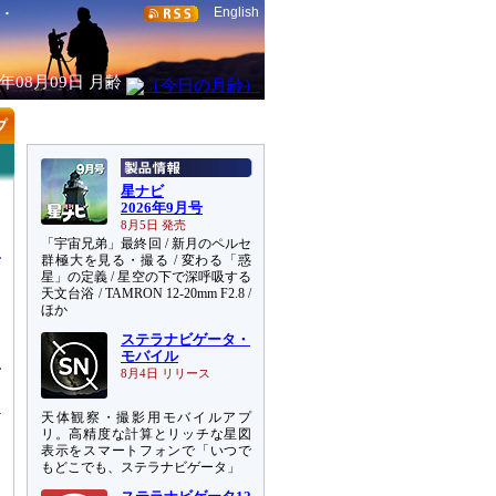
English
6年08月09日
月齢
星ナビ
2026年9月号
8月5日 発売
「宇宙兄弟」最終回 / 新月のペルセ
群極大を見る・撮る / 変わる「惑
星」の定義 / 星空の下で深呼吸する
天文台浴 / TAMRON 12-20mm F2.8 /
ほか
ョ
ステラナビゲータ・
見
モバイル
で
8月4日 リリース
天体観察・撮影用モバイルアプ
リ。高精度な計算とリッチな星図
表示をスマートフォンで「いつで
もどこでも、ステラナビゲータ」