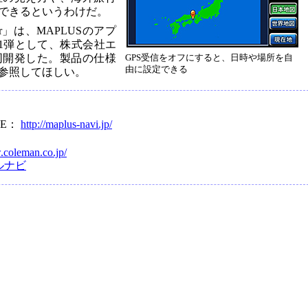
できるというわけだ。
r」は、MAPLUSのアプ
第1弾として、株式会社エ
同開発した。製品の仕様
GPS受信をオフにすると、日時や場所を自
由に設定できる
参照してほしい。
ITE：
http://maplus-navi.jp/
.coleman.co.jp/
ルナビ