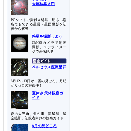
天体写真入門
PCソフトで撮影＆処理。明るい場
所でもできる星雲・星団撮影を初
歩から解説
惑星を撮影しよう
CMOSカメラで動画
撮影、ステライメー
ジで画像処理
ペルセウス座流星群
8月12～13日が一番の見ごろ。月明
かりゼロの好条件！
夏休み 天体観察ガ
イド
夏の大三角、天の川、流星群、星
空撮影。初級者向けの観察ガイド
8月の見どころ