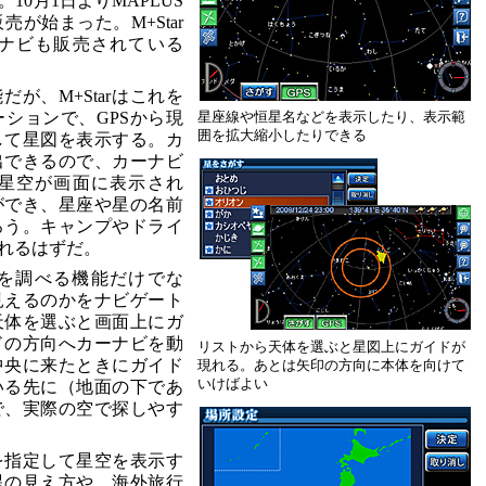
0月1日よりMAPLUS
が始まった。M+Star
ナビも販売されている
だが、M+Starはこれを
ションで、GPSから現
星座線や恒星名などを表示したり、表示範
囲を拡大縮小したりできる
して星図を表示する。カ
出できるので、カーナビ
星空が画面に表示され
ができ、星座や星の名前
ろう。キャンプやドライ
れるはずだ。
を調べる機能だけでな
見えるのかをナビゲート
天体を選ぶと画面上にガ
ドの方向へカーナビを動
リストから天体を選ぶと星図上にガイドが
中央に来たときにガイド
現れる。あとは矢印の方向に本体を向けて
いけばよい
いる先に（地面の下であ
で、実際の空で探しやす
を指定して星空を表示す
星の見え方や、海外旅行