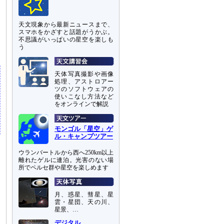
天文現象から最新ニュースまで、
スマホをかざすと話題がうかぶ。
不思議がいっぱいの星空を楽しも
う
天体写真撮影や画像
処理、アストロアー
ツのソフトウェアの
使いこなし方法など
をオンラインで解説
モンゴル「星空」ゲ
ル・キャンプツアー
ウランバートルから西へ250km以上
離れたゲルに連泊。光害のない場
所でペルセ群や星空を楽しめます
月、惑星、彗星、星
雲・星団、天の川、
星景、…
デジタル