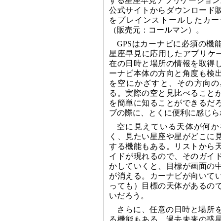
する星座早見アプリケーション。1
公式サイトからダウンロード販売
をプレインストールしたカー
（販売元：コールマン）。
GPSはカーナビに必須の機能
星座早見に応用したアプリケー
在の日時と場所の情報を取得
ーナビ本体の方向と角度も検
を空にかざすと、その方向の
る。実際の空と見比べること
を簡単に知ることができるだ
ブの際に、とくに便利に感じら
空に見えている天体が何か
く、見たい星座や星がどこに
する機能もある。リストから
イドが現れるので、そのガイ
かしていくと、目標が画面の
が消える。カーナビが向いて
っても）目標の天体があるの
いだろう。
さらに、任意の日時と場所
る機能もある。過去未来の惑