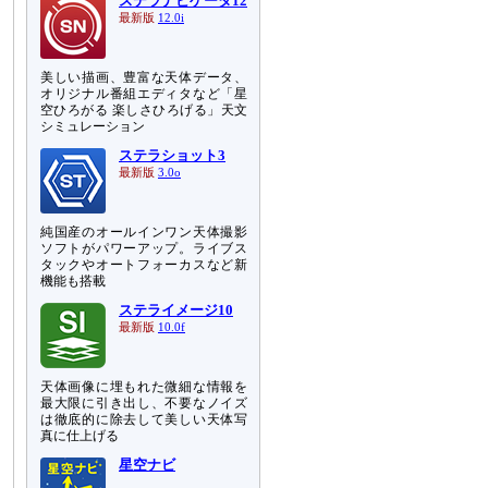
ステラナビゲータ12
最新版
12.0i
美しい描画、豊富な天体データ、
オリジナル番組エディタなど「星
空ひろがる 楽しさひろげる」天文
シミュレーション
ステラショット3
最新版
3.0o
純国産のオールインワン天体撮影
ソフトがパワーアップ。ライブス
タックやオートフォーカスなど新
機能も搭載
ステライメージ10
最新版
10.0f
天体画像に埋もれた微細な情報を
最大限に引き出し、不要なノイズ
は徹底的に除去して美しい天体写
真に仕上げる
星空ナビ