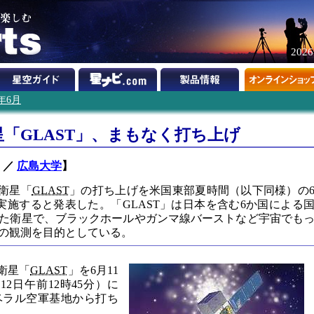
202
8年6月
「GLAST」、まもなく打ち上げ
／
広島大学
】
衛星「
GLAST
」の打ち上げを米国東部夏時間（以下同様）の
に実施すると発表した。「GLAST」は日本を含む6か国による
た衛星で、ブラックホールやガンマ線バーストなど宇宙でも
の観測を目的としている。
衛星「
GLAST
」を6月11
12日午前12時45分）に
ベラル空軍基地から打ち