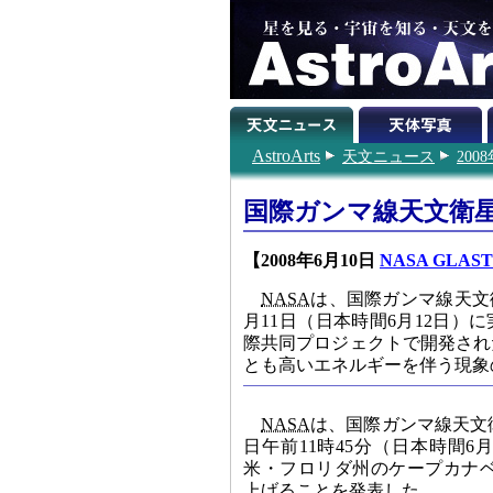
AstroArts
天文ニュース
200
国際ガンマ線天文衛星
【2008年6月10日
NASA GLAST
NASA
は、国際ガンマ線天文
月11日（日本時間6月12日）
際共同プロジェクトで開発され
とも高いエネルギーを伴う現象
NASA
は、国際ガンマ線天文
日午前11時45分（日本時間6月
米・フロリダ州のケープカナ
上げることを発表した。