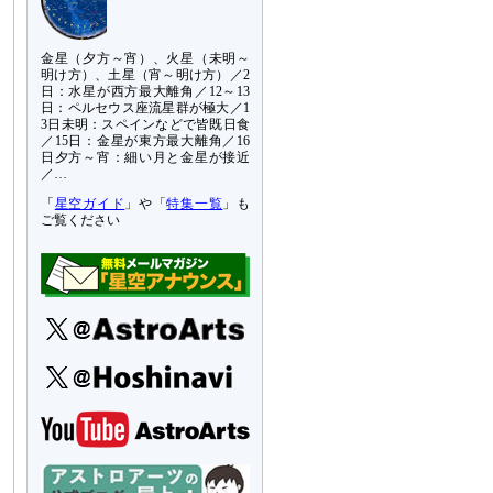
金星（夕方～宵）、火星（未明～
明け方）、土星（宵～明け方）／2
日：水星が西方最大離角／12～13
日：ペルセウス座流星群が極大／1
3日未明：スペインなどで皆既日食
／15日：金星が東方最大離角／16
日夕方～宵：細い月と金星が接近
／…
「
星空ガイド
」や「
特集一覧
」も
ご覧ください