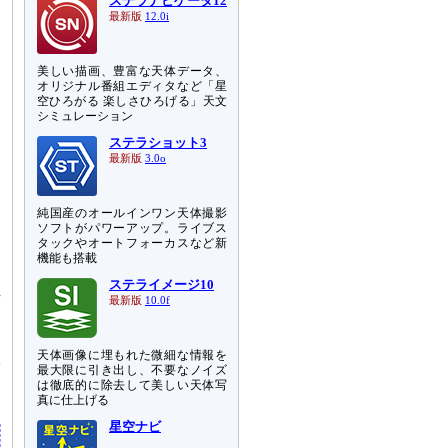
ステラナビゲータ12
最新版
12.0i
美しい描画、豊富な天体データ、
オリジナル番組エディタなど「星
空ひろがる 楽しさひろげる」天文
シミュレーション
ステラショット3
最新版
3.0o
純国産のオールインワン天体撮影
測
ソフトがパワーアップ。ライブス
タックやオートフォーカスなど新
機能も搭載
、
ステライメージ10
位
最新版
10.0f
を
天体画像に埋もれた微細な情報を
線
最大限に引き出し、不要なノイズ
エ
は徹底的に除去して美しい天体写
真に仕上げる
星空ナビ