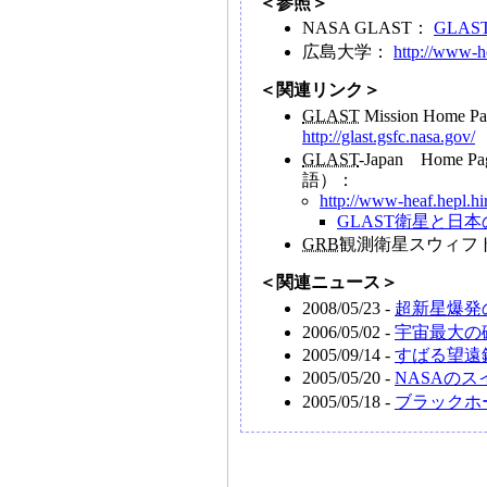
＜参照＞
NASA GLAST：
GLAST 
広島大学：
http://www-he
＜関連リンク＞
GLAST
Mission Home P
http://glast.gsfc.nasa.gov/
GLAST
-Japan Ho
語）：
http://www-heaf.hepl.hir
GLAST衛星と日
GRB
観測衛星スウィフ
＜関連ニュース＞
2008/05/23 -
超新星爆発
2006/05/02 -
宇宙最大の
2005/09/14 -
すばる望遠
2005/05/20 -
NASAのス
2005/05/18 -
ブラックホ