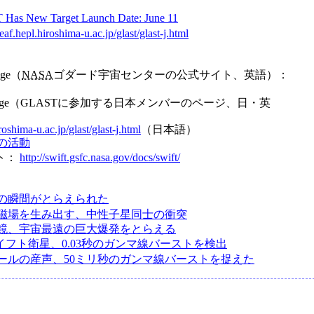
Has New Target Launch Date: June 11
af.hepl.hiroshima-u.ac.jp/glast/glast-j.html
age（
NASA
ゴダード宇宙センターの公式サイト、英語）：
me Page（GLASTに参加する日本メンバーのページ、日・英
oshima-u.ac.jp/glast/glast-j.html
（日本語）
本の活動
ト：
http://swift.gsfc.nasa.gov/docs/swift/
の瞬間がとらえられた
磁場を生み出す、中性子星同士の衝突
鏡、宇宙最遠の巨大爆発をとらえる
イフト衛星、0.03秒のガンマ線バーストを検出
ールの産声、50ミリ秒のガンマ線バーストを捉えた