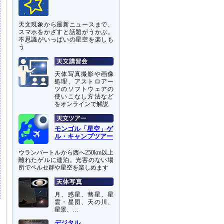
天文現象から最新ニュースまで、
スマホをかざすと話題がうかぶ。
不思議がいっぱいの星空を楽しも
う
天体写真撮影や画像
処理、アストロアー
ツのソフトウェアの
使いこなし方法など
をオンラインで解説
モンゴル「星空」ゲ
ル・キャンプツアー
ウランバートルから西へ250km以上
離れたゲルに連泊。光害のない場
所でペルセ群や星空を楽しめます
月、惑星、彗星、星
雲・星団、天の川、
星景、…
デジタル