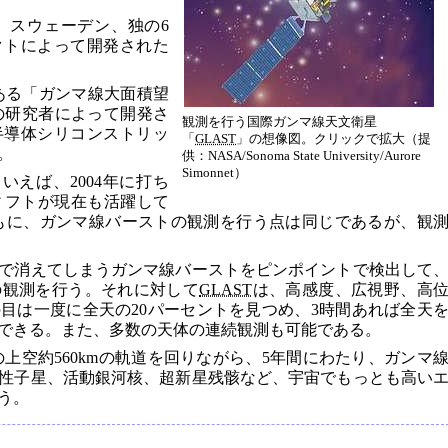
、スウェーデン、独の6
クトによって開発された
ある「ガンマ線大面積望
の研究者によって開発さ
観測を行う国際ガンマ線天文衛星
半導体シリコンストリッ
「
GLAST
」の想像図。クリックで拡大（提
。
供：NASA/Sonoma State University/Aurore
Simonnet）
いえば、2004年に打ち
ィフトが現在も活躍して
もに、ガンマ線バーストの観測を行う点は同じであるが、観
で消えてしまうガンマ線バーストをピンポイントで検出して
の観測を行う。それに対して
GLAST
は、高感度、広視野、高
目は一度に全天の20パーセントを見つめ、3時間あれば全天
できる。また、多数の天体の連続観測も可能である。
上空約560kmの軌道を回りながら、5年間にわたり、ガンマ
性子星、活動銀河核、超新星残骸など、宇宙でもっとも高い
う。