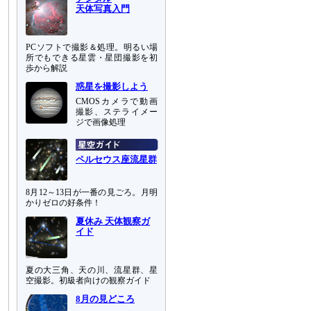
天体写真入門
PCソフトで撮影＆処理。明るい場
所でもできる星雲・星団撮影を初
歩から解説
惑星を撮影しよう
CMOSカメラで動画
撮影、ステライメー
ジで画像処理
ペルセウス座流星群
8月12～13日が一番の見ごろ。月明
かりゼロの好条件！
夏休み 天体観察ガ
イド
夏の大三角、天の川、流星群、星
空撮影。初級者向けの観察ガイド
8月の見どころ