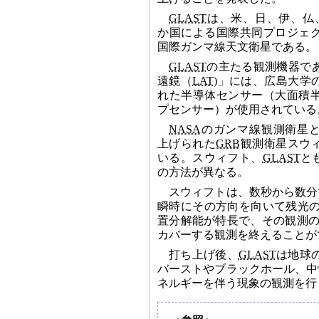
GLAST
は、米、日、伊、仏
か国による国際共同プロジェ
国際ガンマ線天文衛星である。
GLAST
の主たる観測機器で
遠鏡（
LAT
)」には、広島大学
れた半導体センサー（大面積
プセンサー）が使用されている
NASA
のガンマ線観測衛星と
上げられた
GRB
観測衛星スウ
いる。スウィフト、
GLAST
と
の方法が異なる。
スウィフトは、数秒から数分
瞬時にその方向を向いて残光
置分解能が特長で、その観測の
カバーする観測を終えることが
打ち上げ後、
GLAST
は地球の
バーストやブラックホール、中
ネルギーを伴う現象の観測を行