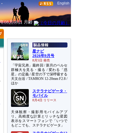
English
6年08月08日
月齢
星ナビ
2026年9月号
8月5日 発売
「宇宙兄弟」最終回 / 新月のペルセ
群極大を見る・撮る / 変わる「惑
星」の定義 / 星空の下で深呼吸する
天文台浴 / TAMRON 12-20mm F2.8 /
6
ほか
国
ステラナビゲータ・
っ
モバイル
8月4日 リリース
天体観察・撮影用モバイルアプ
リ。高精度な計算とリッチな星図
表示をスマートフォンで「いつで
もどこでも、ステラナビゲータ」