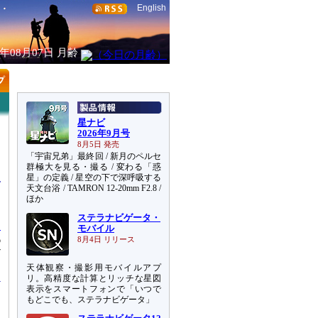
English
6年08月07日
月齢
星ナビ
2026年9月号
8月5日 発売
「宇宙兄弟」最終回 / 新月のペルセ
群極大を見る・撮る / 変わる「惑
星」の定義 / 星空の下で深呼吸する
天文台浴 / TAMRON 12-20mm F2.8 /
ほか
ステラナビゲータ・
ッ
モバイル
6
8月4日 リリース
ザ
天体観察・撮影用モバイルアプ
リ。高精度な計算とリッチな星図
表示をスマートフォンで「いつで
もどこでも、ステラナビゲータ」