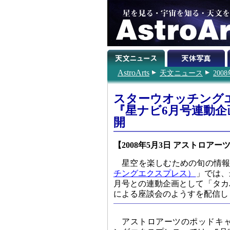
AstroArts
天文ニュース
200
スターウオッチング
『星ナビ6月号連動企
開
【2008年5月3日 アストロアー
星空を楽しむための旬の情
チングエクスプレス）
」では、
月号との連動企画として「タカハ
による座談会のようすを配信し
アストロアーツのポッドキ