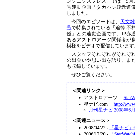
ングエクスプレス」では、5月3日
号連動企画「タカハシJP赤道
しました。
今回のエピソードは、
天文雑
号
で特集されている「追悼 不朽
儀」との連動企画です。JP赤
あるアストロアーツ関係者が
模様をビデオで配信しています
スタッフそれぞれがそれぞれ
の出会いや思い出を語り、ま
も収録しています。
ぜひご覧ください。
＜関連リンク＞
アストロアーツ：
Sta
星ナビ.com：
http://www
月刊星ナビ 2008年6
＜関連ニュース＞
2008/04/22 -
「星ナビ」
2006/12/20 -
「StarWa