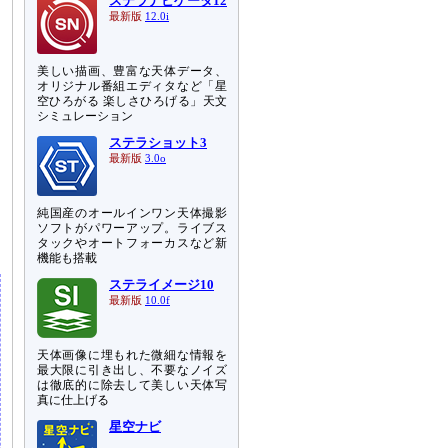
ステラナビゲータ12
最新版
12.0i
美しい描画、豊富な天体データ、
オリジナル番組エディタなど「星
空ひろがる 楽しさひろげる」天文
シミュレーション
ステラショット3
最新版
3.0o
純国産のオールインワン天体撮影
ソフトがパワーアップ。ライブス
タックやオートフォーカスなど新
機能も搭載
ステライメージ10
最新版
10.0f
天体画像に埋もれた微細な情報を
最大限に引き出し、不要なノイズ
は徹底的に除去して美しい天体写
真に仕上げる
星空ナビ