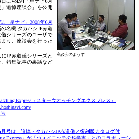
にVol.94『星ナビ6月
儀」追悼座談会』を公開
誌「星ナビ」2008年6月
の名機 タカハシJP赤道
道儀シリーズのユーザで
集まり、座談会を行った
。
座談会のようす
にJP赤道儀シリーズと
た、特集記事の裏話など
rWatching Express（スターウオッチングエクスプレス）
.hoshinavi.com/
月号
6月号は、追悼・タカハシJP赤道儀／復刻版カタログ付
tching Express」が「ヴォイニッチの科学書」とのコラボレーシ