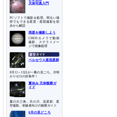
天体写真入門
PCソフトで撮影＆処理。明るい場
所でもできる星雲・星団撮影を初
歩から解説
惑星を撮影しよう
CMOSカメラで動画
撮影、ステライメー
ジで画像処理
ペルセウス座流星群
8月12～13日が一番の見ごろ。月明
かりゼロの好条件！
夏休み 天体観察ガ
イド
夏の大三角、天の川、流星群、星
空撮影。初級者向けの観察ガイド
8月の見どころ