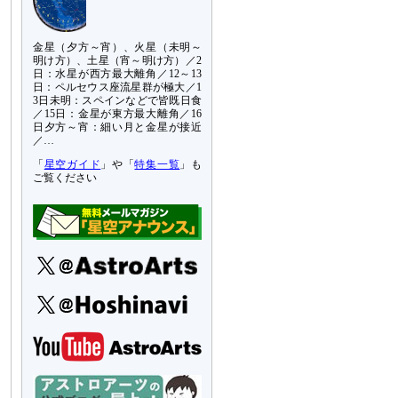
金星（夕方～宵）、火星（未明～
明け方）、土星（宵～明け方）／2
日：水星が西方最大離角／12～13
日：ペルセウス座流星群が極大／1
3日未明：スペインなどで皆既日食
／15日：金星が東方最大離角／16
日夕方～宵：細い月と金星が接近
／…
「
星空ガイド
」や「
特集一覧
」も
ご覧ください