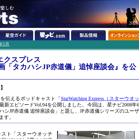
202
8年5月
エクスプレス
画「タカハシJP赤道儀」追悼座談会』を公
ツ】
報を伝えるポッドキャスト「
StarWatching Express（スターウオ
最新エピソードVol.94を公開しました。今回は、星ナビ2008年
シJP赤道儀 追悼座談会」と題し、JP赤道儀シリーズのユー
ます。
ャスト「スターウオッチ