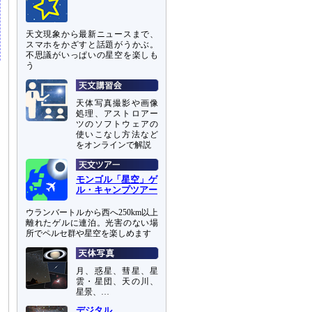
天文現象から最新ニュースまで、
スマホをかざすと話題がうかぶ。
不思議がいっぱいの星空を楽しも
う
天体写真撮影や画像
処理、アストロアー
ツのソフトウェアの
使いこなし方法など
をオンラインで解説
モンゴル「星空」ゲ
ル・キャンプツアー
ウランバートルから西へ250km以上
離れたゲルに連泊。光害のない場
所でペルセ群や星空を楽しめます
月、惑星、彗星、星
雲・星団、天の川、
星景、…
デジタル