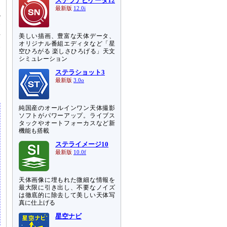
ステラナビゲータ12
最新版
12.0i
4
務
語
美しい描画、豊富な天体データ、
オリジナル番組エディタなど「星
ふ
空ひろがる 楽しさひろげる」天文
さ
シミュレーション
ステラショット3
っ
最新版
3.0o
純国産のオールインワン天体撮影
ソフトがパワーアップ。ライブス
タックやオートフォーカスなど新
機能も搭載
ステライメージ10
最新版
10.0f
天体画像に埋もれた微細な情報を
最大限に引き出し、不要なノイズ
は徹底的に除去して美しい天体写
真に仕上げる
星空ナビ