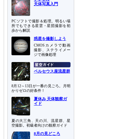
天体写真入門
PCソフトで撮影＆処理。明るい場
所でもできる星雲・星団撮影を初
歩から解説
惑星を撮影しよう
CMOSカメラで動画
撮影、ステライメー
ジで画像処理
ペルセウス座流星群
8月12～13日が一番の見ごろ。月明
かりゼロの好条件！
夏休み 天体観察ガ
イド
夏の大三角、天の川、流星群、星
空撮影。初級者向けの観察ガイド
8月の見どころ