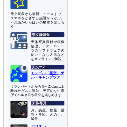
天文現象から最新ニュースまで、
スマホをかざすと話題がうかぶ。
不思議がいっぱいの星空を楽しも
う
天体写真撮影や画像
処理、アストロアー
ツのソフトウェアの
使いこなし方法など
をオンラインで解説
モンゴル「星空」ゲ
ル・キャンプツアー
ウランバートルから西へ250km以上
離れたゲルに連泊。光害のない場
所でペルセ群や星空を楽しめます
月、惑星、彗星、星
雲・星団、天の川、
星景、…
デジタル