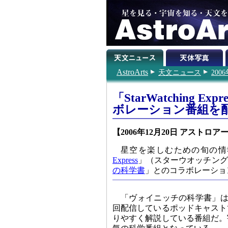
AstroArts
天文ニュース
200
「StarWatching
ボレーション番組を
【2006年12月20日 アストロア
星空を楽しむための旬の情
Express
」（スターウオッチング
の科学書
」とのコラボレーショ
「ヴォイニッチの科学書」は
回配信しているポッドキャスト
りやすく解説している番組だ。