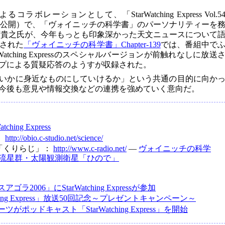
レーションとして、「StarWatching Express Vol.5
12月20日公開）で、「ヴォイニッチの科学書」のパーソナリティーを
西貴之氏が、今年もっとも印象深かった天文ニュースについて
開された
「ヴォイニッチの科学書」Chapter-139
では、番組中で
atching Expressのスペシャルバージョンが前触れなしに放送
プによる質疑応答のようすが収録された。
いかに身近なものにしていけるか」という共通の目的に向か
今後も意見や情報交換などの連携を強めていく意向だ。
atching Express
：
http://obio.c-studio.net/science/
「くりらじ」：
http://www.c-radio.net/
―
ヴォイニッチの科学
 ふたご座流星群・太陽観測衛星「ひので」
ラ2006」にStarWatching Expressが参加
tching Express」放送50回記念～プレゼントキャンペーン～
がポッドキャスト「StarWatching Express」を開始