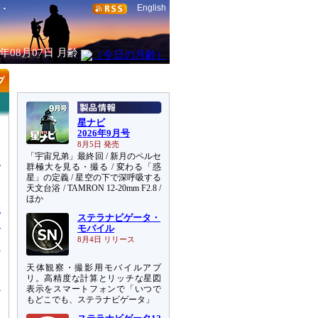
English
6年08月07日
月齢
星ナビ
2026年9月号
8月5日 発売
「宇宙兄弟」最終回 / 新月のペルセ
群極大を見る・撮る / 変わる「惑
星」の定義 / 星空の下で深呼吸する
天文台浴 / TAMRON 12-20mm F2.8 /
ほか
g
ステラナビゲータ・
チ
モバイル
8月4日 リリース
天体観察・撮影用モバイルアプ
1
リ。高精度な計算とリッチな星図
か
表示をスマートフォンで「いつで
もどこでも、ステラナビゲータ」
人