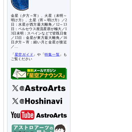
金星（夕方～宵）、火星（未明～
明け方）、土星（宵～明け方）／2
日：水星が西方最大離角／12～13
日：ペルセウス座流星群が極大／1
3日未明：スペインなどで皆既日食
／15日：金星が東方最大離角／16
日夕方～宵：細い月と金星が接近
／…
「
星空ガイド
」や「
特集一覧
」も
ご覧ください