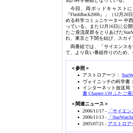
気の科学番組となっている。
今回、両ポッドキャストによるコラボ
『FlashBack2006』」（
める科学コミュニケーター 中
っている。また12月16日に公
たご座流星群をとりあげたStarW
れ、東京と下関を結び、スカイ
両番組では、「サイエンスを
て、より良い番組作りのため、
＜参照＞
アストロアーツ：
StarW
ヴォイニッチの科学書
インターネット放送局
書 Chapter-139
＜関連ニュース＞
2006/11/17 -
「サイエンスアゴ
2006/11/13 -
「StarWa
2005/07/21 -
アストロアーツ