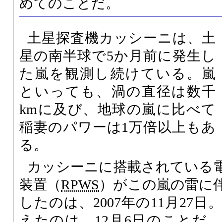
めてのことだ。
土星探査機カッシーニは、土
星の南半球で5か月前に発生し
た嵐を観測し続けている。嵐
といっても、渦の直径は数千
kmに及び、地球の嵐に比べて
稲妻のパワーは1万倍以上もあ
る。
カッシーニに搭載されている
装置（
RPWS
）がこの嵐の雷に
したのは、2007年の11月27
えたのは、12月6日のことだ。