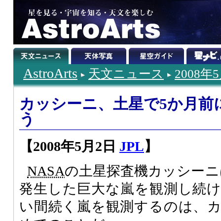
AstroArts
天文ニュース
2008年
カッシーニ、土星で5か月前
う
【2008年5月2日
JPL
】
NASA
の土星探査機カッシーニ
発生した巨大な嵐を観測し続
い間続く嵐を観測するのは、