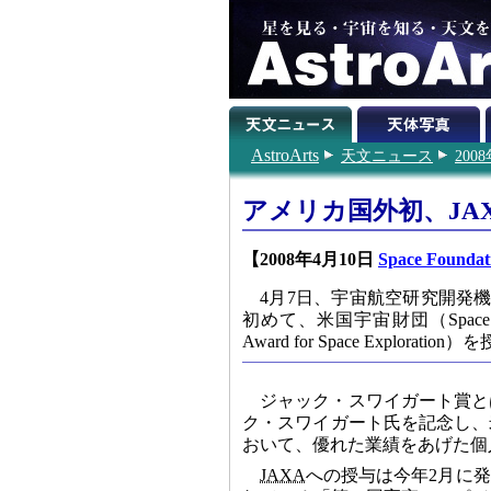
AstroArts
天文ニュース
200
アメリカ国外初、JA
【2008年4月10日
Space Foundat
4月7日、宇宙航空研究開発
初めて、米国宇宙財団（Space F
Award for Space Explorati
ジャック・スワイガート賞と
ク・スワイガート氏を記念し、
おいて、優れた業績をあげた個
JAXA
への授与は今年2月に