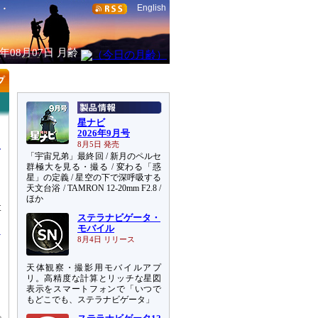
English
6年08月07日
月齢
星ナビ
2026年9月号
8月5日 発売
「宇宙兄弟」最終回 / 新月のペルセ
群極大を見る・撮る / 変わる「惑
星」の定義 / 星空の下で深呼吸する
天文台浴 / TAMRON 12-20mm F2.8 /
は
ほか
t
ステラナビゲータ・
モバイル
8月4日 リリース
ッ
天体観察・撮影用モバイルアプ
に
リ。高精度な計算とリッチな星図
表示をスマートフォンで「いつで
もどこでも、ステラナビゲータ」
さ