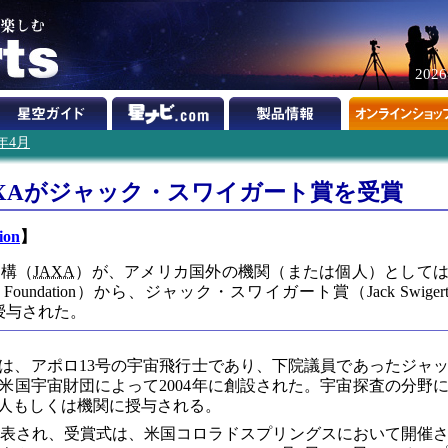
202
8年4月
XAがジャック・スワイガート賞を受賞
ion
】
機構（
JAXA
）が、アメリカ国外の機関（または個人）として
oundation）から、ジャック・スワイガート賞（Jack Swiger
on）を授与された。
は、アポロ13号の宇宙飛行士であり、下院議員であったジャ
米国宇宙財団によって2004年に創設された。宇宙探査の分野
人もしくは機関に授与される。
発表され、受賞式は、米国コロラドスプリングスにおいて開催