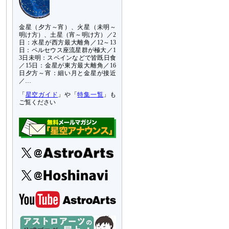
金星（夕方～宵）、火星（未明～
明け方）、土星（宵～明け方）／2
日：水星が西方最大離角／12～13
日：ペルセウス座流星群が極大／1
3日未明：スペインなどで皆既日食
／15日：金星が東方最大離角／16
日夕方～宵：細い月と金星が接近
／…
「
星空ガイド
」や「
特集一覧
」も
ご覧ください