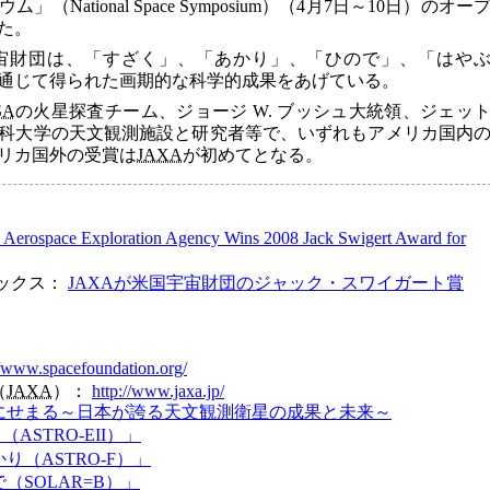
National Space Symposium）（4月7日～10日）のオー
た。
宙財団は、「すざく」、「あかり」、「ひので」、「はや
通じて得られた画期的な科学的成果をあげている。
SA
の火星探査チーム、ジョージ W. ブッシュ大統領、ジェッ
科大学の天文観測施設と研究者等で、いずれもアメリカ国内
リカ国外の受賞は
JAXA
が初めてとなる。
 Aerospace Exploration Agency Wins 2008 Jack Swigert Award for
ピックス：
JAXAが米国宇宙財団のジャック・スワイガート賞
//www.spacefoundation.org/
（
JAXA
）：
http://www.jaxa.jp/
にせまる～日本が誇る天文観測衛星の成果と未来～
ASTRO-EII）」
（ASTRO-F）」
（SOLAR=B）」