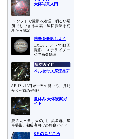
天体写真入門
PCソフトで撮影＆処理。明るい場
所でもできる星雲・星団撮影を初
歩から解説
惑星を撮影しよう
CMOSカメラで動画
撮影、ステライメー
ジで画像処理
ペルセウス座流星群
8月12～13日が一番の見ごろ。月明
かりゼロの好条件！
夏休み 天体観察ガ
イド
夏の大三角、天の川、流星群、星
空撮影。初級者向けの観察ガイド
8月の見どころ