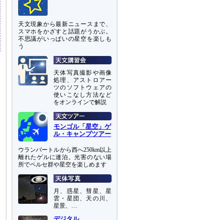
天文現象から最新ニュースまで、
スマホをかざすと話題がうかぶ。
不思議がいっぱいの星空を楽しも
う
天体写真撮影や画像
処理、アストロアー
ツのソフトウェアの
使いこなし方法など
をオンラインで解説
モンゴル「星空」ゲ
ル・キャンプツアー
ウランバートルから西へ250km以上
離れたゲルに連泊。光害のない場
所でペルセ群や星空を楽しめます
月、惑星、彗星、星
雲・星団、天の川、
星景、…
デジタル