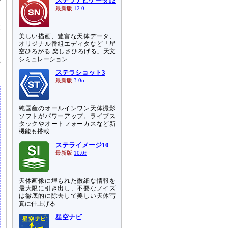
ステラナビゲータ12
プ
最新版
12.0i
ぶ
美しい描画、豊富な天体データ、
オリジナル番組エディタなど「星
ト
空ひろがる 楽しさひろげる」天文
シミュレーション
の
ステラショット3
最新版
3.0o
純国産のオールインワン天体撮影
ソフトがパワーアップ。ライブス
タックやオートフォーカスなど新
機能も搭載
ステライメージ10
最新版
10.0f
天体画像に埋もれた微細な情報を
最大限に引き出し、不要なノイズ
は徹底的に除去して美しい天体写
真に仕上げる
星空ナビ