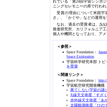
れている「第24回宇宙シンポジウム」（
ニングセレモニーの席で行われ
受賞の理由について米国宇
さ」、「かぐや」などの運用を
なお、過去の受賞者は、
NA
推進研究所、カリフォルニア工
個人や機関となっており、アメ
＜参照＞
Space Foundation：
Japan
Space Exploration
宇宙科学研究本部 ト
を受賞
＜関連リンク＞
Space Foundation：
http:
宇宙航空研究開発機構
果てしない宇宙の謎
X線天文衛星「すざく（
赤外線天文衛星「あかり
太陽観測衛星「ひので