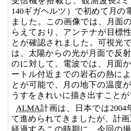
受信機を搭載し、観測波長2
140ギガヘルツ）で初めて月の
ました。この画像では、月面
らえており、アンテナが目標
とが確認されました。可視光
は、太陽からの光が月面で反
のに対して、電波では、月面
ートル付近までの岩石の熱に
とが可能で、月の地下の温度
うすをきれいに描き出すことが
ALMA
計画は、日本では200
て進められてきましたが、計画
経過するこの時期に、今回の