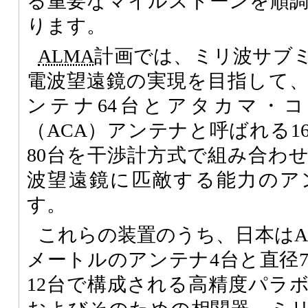
る重要なマイルストーンを順
ります。
ALMA
計画では、ミリ波サブ
電波望遠鏡の実現を目指して、
ンテナ64台とアタカマ・
（ACA）アンテナと呼ばれる1
80台を干渉計方式で組み合わ
波望遠鏡に匹敵する能力のア
す。
これらの装置のうち、日本はA
メートルのアンテナ4台と直径
12台で構成される高精度パラ