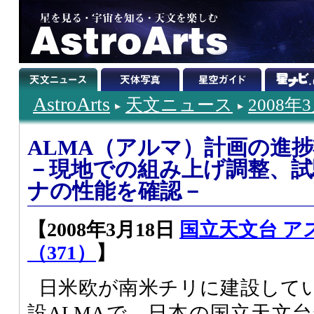
AstroArts
天文ニュース
2008年
ALMA（アルマ）計画の進
－現地での組み上げ調整、
ナの性能を確認－
【2008年3月18日
国立天文台 ア
（371）
】
日米欧が南米チリに建設して
設
ALMA
で、日本の国立天文台