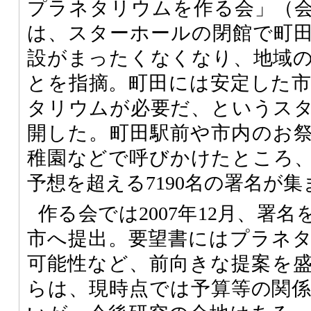
プラネタリウムを作る会」（
は、スターホールの閉館で町
設がまったくなくなり、地域
とを指摘。町田には安定した
タリウムが必要だ、というス
開した。町田駅前や市内のお
稚園などで呼びかけたところ
予想を超える7190名の署名が
作る会では2007年12月、署
市へ提出。要望書にはプラネ
可能性など、前向きな提案を
らは、現時点では予算等の関