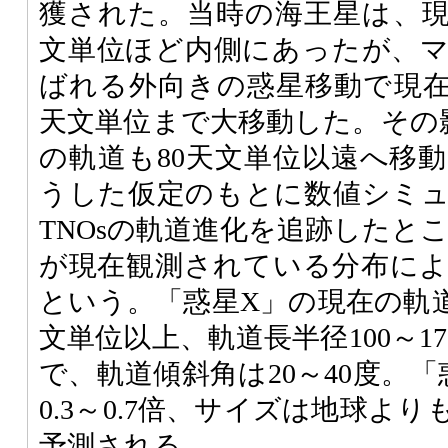
獲された。当時の海王星は、現
文単位ほど内側にあったが、
ばれる外向きの惑星移動で現在
天文単位まで大移動した。その
の軌道も80天文単位以遠へ移
うした仮定のもとに数値シミ
TNOsの軌道進化を追跡したとこ
が現在観測されている分布に
という。「惑星X」の現在の軌道
文単位以上、軌道長半径100～1
で、軌道傾斜角は20～40度。
0.3～0.7倍、サイズは地球よ
予測される。