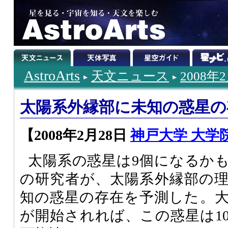
AstroArts
天文ニュース
2008年
太陽系外縁部に未知の惑星の
【2008年2月28日
神戸大学 大学
太陽系の惑星は9個になるか
の研究者が、太陽系外縁部の
知の惑星の存在を予測した。
が開始されれば、この惑星は1