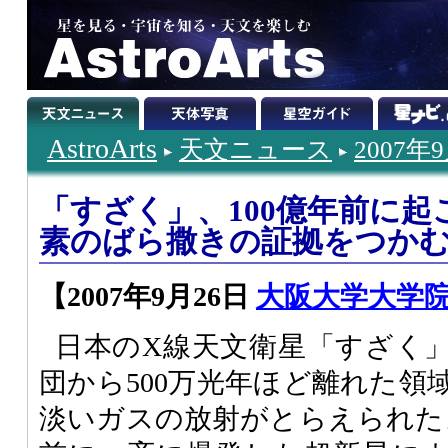
AstroArts
天文ニュース
2007年
「すざく」、100億年前に
素のばら撒きの証拠をつか
【2007年9月26日
大阪大学大学
日本のX線天文衛星「すざく
団から500万光年ほど離れた領
淡いガスの放射がとらえられた。