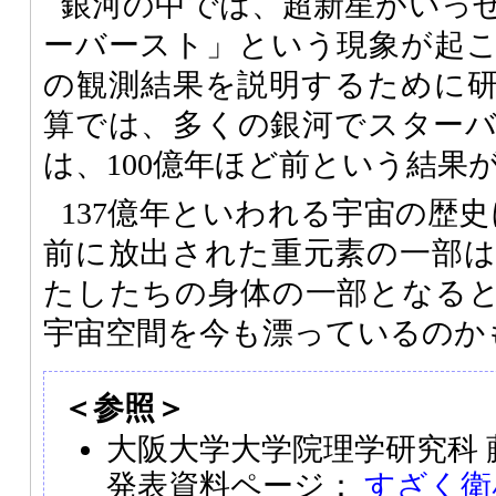
銀河の中では、超新星がいっ
ーバースト」という現象が起
の観測結果を説明するために
算では、多くの銀河でスター
は、100億年ほど前という結果
137億年といわれる宇宙の歴史
前に放出された重元素の一部
たしたちの身体の一部となる
宇宙空間を今も漂っているのか
＜参照＞
大阪大学大学院理学研究科
発表資料ページ：
すざく衛