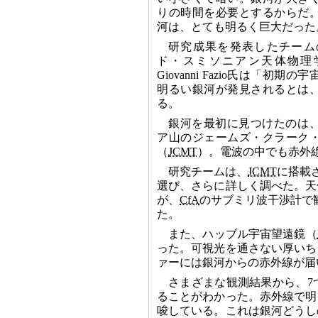
りの時間を必要とするからだ
河は、とても明るく巨大だった
研究成果を発表したチーム
ド・スミソニアン天体物理
Giovanni Fazio氏は「初
明るい銀河が発見されるとは
る。
銀河を最初に見つけたのは
ア山のジェームズ・クラーク
（
JCMT
）。電波の中でも赤外
研究チームは、
JCMT
に搭載
選び、さらに詳しく調べた。天
が、
CfA
のサブミリ波干渉計で
た。
また、ハッブル宇宙望遠鏡（
った。可視光を通さない厚いち
ァーには銀河からの赤外線が届
さまざまな観測結果から、7
ることがわかった。赤外線で明
唆している。これは銀河どうし