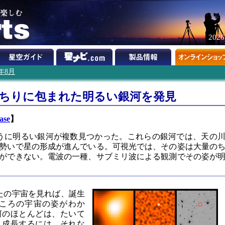
202
7年8月
、ちりに包まれた明るい銀河を発見
ase
】
ょうに明るい銀河が複数見つかった。これらの銀河では、天の
的な勢いで星の形成が進んでいる。可視光では、その姿は大量の
ができない。電波の一種、サブミリ波による観測でその姿が
なたの宇宙を見れば、誕生
いころの宇宙の姿がわか
河のほとんどは、たいて
く成長するには、それな