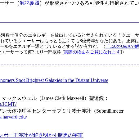
ーサー（
解説参照
）が形成されつつある可能性も指摘されて
銀河数十個分のエネルギーを放出していると考えられている「クエー
れているクエーサーはもっとも近くても8億光年かなたにある。正体
ールをエネルギー源としているとする説が有力だ。（
「150のQ&Aで
2 クエーサーって何? より一部抜粋 [
実際の紙面をご覧になれます
]）
nomers Spot Brightest Galaxies in the Distant Universe
スウェル（James Clerk Maxwell）望遠鏡：
du/JCMT/
天体物理学センターサブミリ波干渉計（Submillimeter
.harvard.edu/
ンボー干渉計が解き明かす暗黒の宇宙