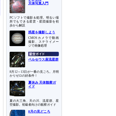
天体写真入門
PCソフトで撮影＆処理。明るい場
所でもできる星雲・星団撮影を初
歩から解説
惑星を撮影しよう
CMOSカメラで動画
撮影、ステライメー
ジで画像処理
ペルセウス座流星群
8月12～13日が一番の見ごろ。月明
かりゼロの好条件！
夏休み 天体観察ガ
イド
夏の大三角、天の川、流星群、星
空撮影。初級者向けの観察ガイド
8月の見どころ