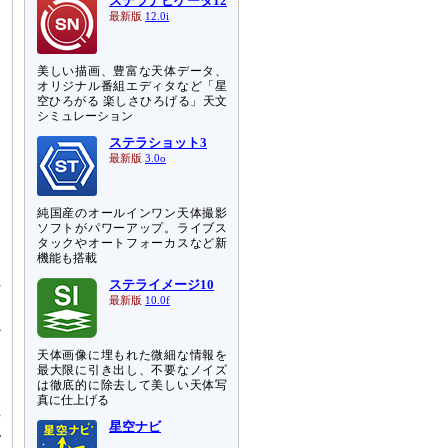
ステラナビゲータ12
最新版
12.0i
美しい描画、豊富な天体データ、
オリジナル番組エディタなど「星
空ひろがる 楽しさひろげる」天文
シミュレーション
ステラショット3
最新版
3.0o
純国産のオールインワン天体撮影
ソフトがパワーアップ。ライブス
つ
タックやオートフォーカスなど新
機能も搭載
た
れ
ステライメージ10
最新版
10.0f
か
ツ
天体画像に埋もれた微細な情報を
最大限に引き出し、不要なノイズ
は徹底的に除去して美しい天体写
い
真に仕上げる
示
星空ナビ
で