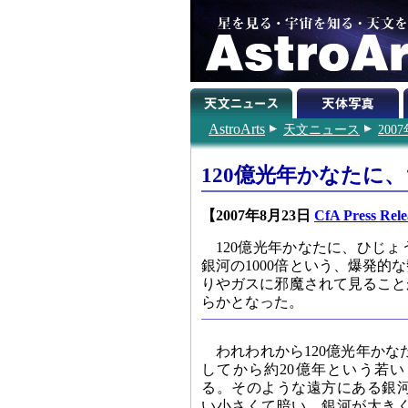
AstroArts
天文ニュース
200
120億光年かなたに
【2007年8月23日
CfA Press Rele
120億光年かなたに、ひじ
銀河の1000倍という、爆発
りやガスに邪魔されて見ること
らかとなった。
われわれから120億光年か
してから約20億年という若
る。そのような遠方にある銀
い小さくて暗い。銀河が大き