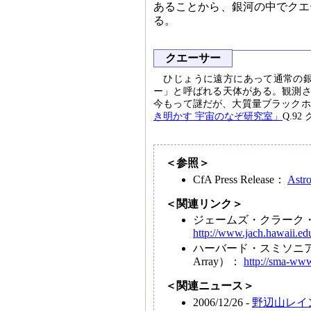
あることから、銀河の中でクエ
る。
クエーサー
ひじょうに遠方にあって通常の
ー」と呼ばれる天体がある。観測さ
今もって謎だが、大質量ブラックホ
き明かす 宇宙のなぞ研究室」
Q.9
＜参照＞
CfA Press Release：
Astro
＜関連リンク＞
ジェームズ・クラーク・マック
http://www.jach.hawaii.e
ハーバード・スミソニアン
Array）：
http://sma-www
＜関連ニュース＞
2006/12/26 -
野辺山レイ