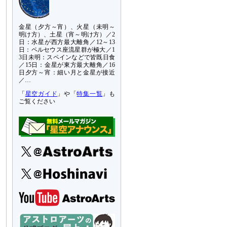
金星（夕方～宵）、火星（未明～
明け方）、土星（宵～明け方）／2
日：水星が西方最大離角／12～13
日：ペルセウス座流星群が極大／1
3日未明：スペインなどで皆既日食
／15日：金星が東方最大離角／16
日夕方～宵：細い月と金星が接近
／…
「
星空ガイド
」や「
特集一覧
」も
ご覧ください