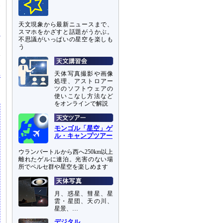
い
天文現象から最新ニュースまで、
スマホをかざすと話題がうかぶ。
不思議がいっぱいの星空を楽しも
う
サ
は
解
天体写真撮影や画像
処理、アストロアー
ツのソフトウェアの
使いこなし方法など
をオンラインで解説
モンゴル「星空」ゲ
ル・キャンプツアー
ウランバートルから西へ250km以上
離れたゲルに連泊。光害のない場
所でペルセ群や星空を楽しめます
月、惑星、彗星、星
雲・星団、天の川、
星景、…
デジタル