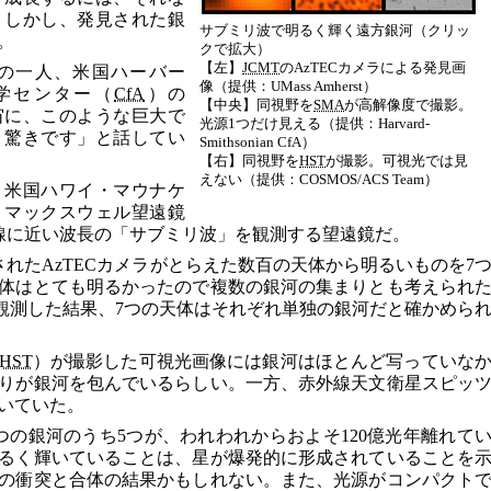
。しかし、発見された銀
サブミリ波で明るく輝く遠方銀河（クリッ
。
クで拡大）
【左】
JCMT
のAzTECカメラによる発見画
の一人、米国ハーバー
像（提供：UMass Amherst）
学センター（
CfA
）の
【中央】同視野を
SMA
が高解像度で撮影。
期の宇宙に、このような巨大で
光源1つだけ見える（提供：Harvard-
、驚きです」と話してい
Smithsonian CfA）
【右】同視野を
HST
が撮影。可視光では見
えない（提供：COSMOS/ACS Team）
、米国ハワイ・マウナケ
・マックスウェル望遠鏡
線に近い波長の「サブミリ波」を観測する望遠鏡だ。
されたAzTECカメラがとらえた数百の天体から明るいものを7
体はとても明るかったので複数の銀河の集まりとも考えられ
観測した結果、7つの天体はそれぞれ単独の銀河だと確かめら
HST
）が撮影した可視光画像には銀河はほとんど写っていな
りが銀河を包んでいるらしい。一方、赤外線天文衛星スピッ
いていた。
つの銀河のうち5つが、われわれからおよそ120億光年離れて
るく輝いていることは、星が爆発的に形成されていることを
の衝突と合体の結果かもしれない。また、光源がコンパクト