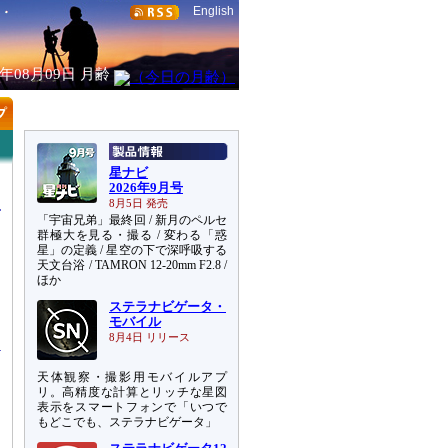
English
6年08月09日
月齢
星ナビ
2026年9月号
8月5日 発売
「宇宙兄弟」最終回 / 新月のペルセ
群極大を見る・撮る / 変わる「惑
星」の定義 / 星空の下で深呼吸する
天文台浴 / TAMRON 12-20mm F2.8 /
川
ほか
ち
ステラナビゲータ・
明
モバイル
8月4日 リリース
天体観察・撮影用モバイルアプ
リ。高精度な計算とリッチな星図
表示をスマートフォンで「いつで
もどこでも、ステラナビゲータ」