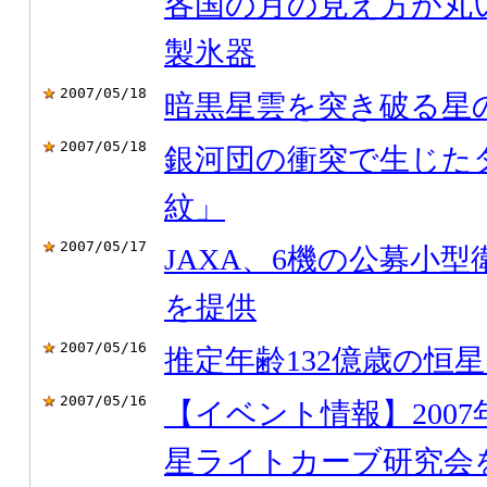
各国の月の見え方が丸
製氷器
2007/05/18
暗黒星雲を突き破る星
2007/05/18
銀河団の衝突で生じた
紋」
2007/05/17
JAXA、6機の公募小
を提供
2007/05/16
推定年齢132億歳の恒
2007/05/16
【イベント情報】2007年
星ライトカーブ研究会