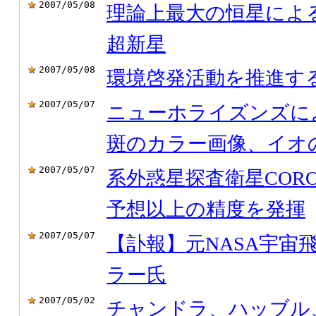
2007/05/08
理論上最大の恒星によ
超新星
2007/05/08
環境啓発活動を推進す
2007/05/07
ニューホライズンズに
斑のカラー画像、イオ
2007/05/07
系外惑星探査衛星COR
予想以上の精度を発揮
2007/05/07
【訃報】元NASA宇宙
ラー氏
2007/05/02
チャンドラ、ハッブル