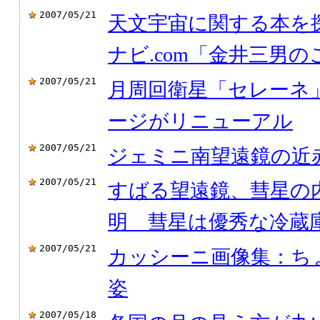
2007/05/21
天文宇宙に関する本を
ナビ.com「金井三男
2007/05/21
月周回衛星「セレーネ
ージがリニューアル
2007/05/21
ジェミニ南望遠鏡の近
2007/05/21
すばる望遠鏡、彗星の
明 彗星は優秀な冷蔵
2007/05/21
カッシーニ画像集：ち
姿
2007/05/18