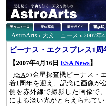
AstroArts
天文ニュース
2007年
ビーナス・エクスプレス1周
【2007年4月16日
ESA News
】
ESA
の金星探査機ビーナス・
着1周年を迎え、記念に画像が
側を赤外線で撮影した画像で
による淡い光がとらえられてい