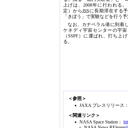
上げは、2008年に行われる。
定）から
ISS
に長期滞在する予
「きぼう」で実験などを行う予
なお、カナベラル港に到着
ケネディ宇宙センターの宇宙
（SSPF）に運ばれ、打ち上
る。
＜参照＞
JAXA プレスリリース
＜関連リンク＞
NASA Space Station：
ht
NASA News REleases
I