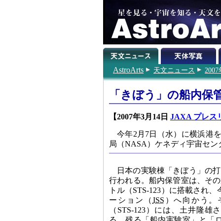
AstroArts
天文ニュース
200
「きぼう」の船内保
【2007年3月14日
JAXA プレ
今年2月7日（水）に横浜港
局（NASA）ケネディ宇宙セ
日本の実験棟「きぼう」の打
行われる。船内保管室は、その
トル（STS-123）に搭載され
ーション（
ISS
）へ向かう。
（STS-123）には、土井隆
る。残る「船内実験室」と「