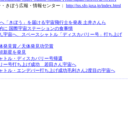
ョン・きぼう広報・情報センター：
http://iss.sfo.jaxa.jp/index.html
ISSへ「きぼう」を届ける宇宙飛行士を発表 土井さんら
的に 国際宇宙ステーションの食事情
ん宇宙へ、スペースシャトル「ディスカバリー号」打ち上げ
の天体発見賞／天体発見功労賞
超新星を発見
ャトル・ディスカバリー号帰還
リー号打ち上げ成功 若田さん宇宙へ
ャトル・エンデバー打ち上げ成功毛利さん2度目の宇宙へ