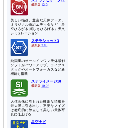
ステラナビゲータ12
最新版
12.0i
美しい描画、豊富な天体データ、
オリジナル番組エディタなど「星
空ひろがる 楽しさひろげる」天文
シミュレーション
ステラショット3
最新版
3.0o
純国産のオールインワン天体撮影
ソフトがパワーアップ。ライブス
タックやオートフォーカスなど新
機能も搭載
ステライメージ10
最新版
10.0f
天体画像に埋もれた微細な情報を
最大限に引き出し、不要なノイズ
は徹底的に除去して美しい天体写
真に仕上げる
星空ナビ