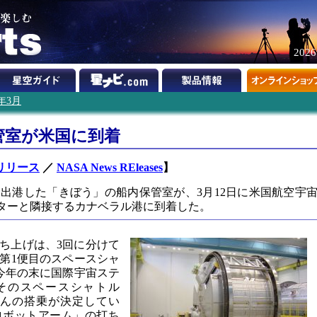
202
7年3月
管室が米国に到着
スリリース
／
NASA News REleases
】
を出港した「きぼう」の船内保管室が、3月12日に米国航空宇
ンターと隣接するカナベラル港に到着した。
ち上げは、3回に分けて
第1便目のスペースシャ
、今年の末に国際宇宙ステ
そのスペースシャトル
雄さんの搭乗が決定してい
ロボットアーム」の打ち