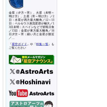
金星（夕方～宵）、火星（未明～
明け方）、土星（宵～明け方）／2
日：水星が西方最大離角／12～13
日：ペルセウス座流星群が極大／1
3日未明：スペインなどで皆既日食
／15日：金星が東方最大離角／16
日夕方～宵：細い月と金星が接近
／…
「
星空ガイド
」や「
特集一覧
」も
ご覧ください