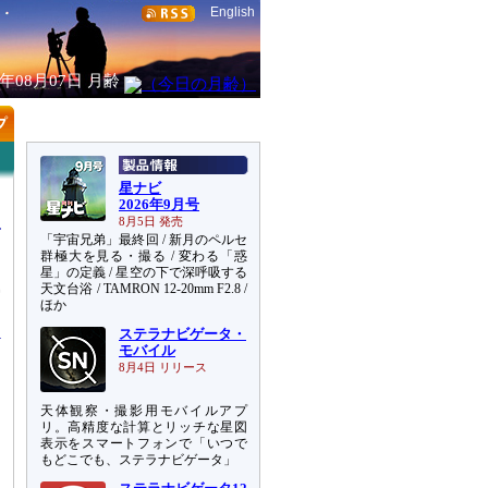
English
6年08月07日
月齢
星ナビ
2026年9月号
8月5日 発売
「宇宙兄弟」最終回 / 新月のペルセ
群極大を見る・撮る / 変わる「惑
星」の定義 / 星空の下で深呼吸する
天文台浴 / TAMRON 12-20mm F2.8 /
宙
ほか
ステラナビゲータ・
モバイル
8月4日 リリース
天体観察・撮影用モバイルアプ
リ。高精度な計算とリッチな星図
表示をスマートフォンで「いつで
もどこでも、ステラナビゲータ」