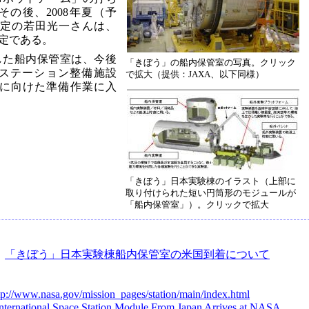
その後、2008年夏（予
定の若田光一さんは、
定である。
した船内保管室は、今後
「きぼう」の船内保管室の写真。クリック
ステーション整備施設
で拡大（提供：JAXA、以下同様）
げに向けた準備作業に入
「きぼう」日本実験棟のイラスト（上部に
取り付けられた短い円筒形のモジュールが
「船内保管室」）。クリックで拡大
：
「きぼう」日本実験棟船内保管室の米国到着について
tp://www.nasa.gov/mission_pages/station/main/index.html
nternational Space Station Module From Japan Arrives at NASA