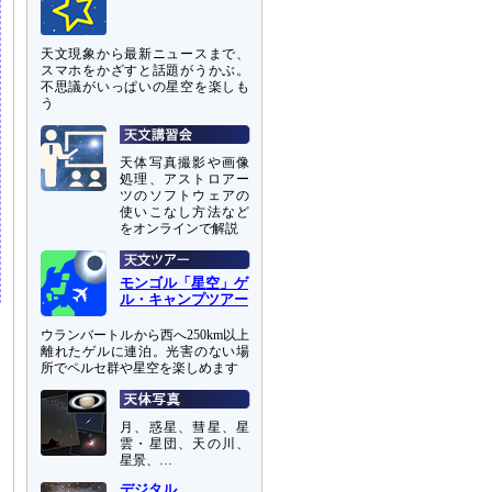
天文現象から最新ニュースまで、
スマホをかざすと話題がうかぶ。
不思議がいっぱいの星空を楽しも
う
天体写真撮影や画像
処理、アストロアー
ツのソフトウェアの
使いこなし方法など
をオンラインで解説
モンゴル「星空」ゲ
ル・キャンプツアー
ウランバートルから西へ250km以上
離れたゲルに連泊。光害のない場
所でペルセ群や星空を楽しめます
月、惑星、彗星、星
雲・星団、天の川、
星景、…
デジタル