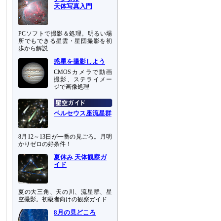
天体写真入門
PCソフトで撮影＆処理。明るい場
所でもできる星雲・星団撮影を初
歩から解説
惑星を撮影しよう
CMOSカメラで動画
撮影、ステライメー
ジで画像処理
ペルセウス座流星群
8月12～13日が一番の見ごろ。月明
かりゼロの好条件！
夏休み 天体観察ガ
イド
夏の大三角、天の川、流星群、星
空撮影。初級者向けの観察ガイド
8月の見どころ