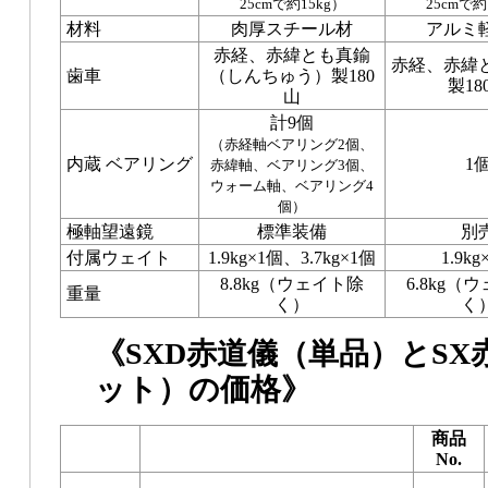
25cmで約15kg）
25cmで約
材料
肉厚スチール材
アルミ
赤経、赤緯とも真鍮
赤経、赤緯
歯車
（しんちゅう）製180
製18
山
計9個
（赤経軸ベアリング2個、
内蔵 ベアリング
1
赤緯軸、ベアリング3個、
ウォーム軸、ベアリング4
個）
極軸望遠鏡
標準装備
別
付属ウェイト
1.9kg×1個、3.7kg×1個
1.9kg
8.8kg（ウェイト除
6.8kg（
重量
く）
く
《SXD赤道儀（単品）とS
ット）の価格》
商品
No.