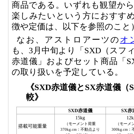
商品である。いずれも観望か
楽しみたいという方におすす
徴や定価は、以下を参照のこと
なお、アストロアーツの
オ
も、3月中旬より「SXD（スフ
赤道儀」およびセット商品「S
の取り扱いを予定している。
《SXD赤道儀とSX赤道儀（
較》
SXD赤道儀
SX赤
15kg
12k
（モーメント荷重
（モーメ
搭載可能重量
370kg.cm：不動点より
300kg.c