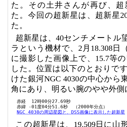
た。その土井さんが再び、超
た。今回の超新星は、超新星20
た。
超新星は、40センチメートル
ラという機材で、2月18.308
に撮影した画像上で、15.7等
した。位置は以下のとおりで
けた銀河NGC 4030の中心から
角にあり、明るい腕のやや外側
  赤経  12時00分27.69秒

  赤緯 -01度04分51.6秒  （2000年分点）

NGC 4030の周辺星図と、DSS画像に表示した超新星
この超新星は、19.509日に