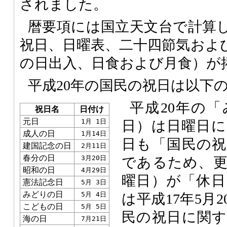
されました。
暦要項には国立天文台で計算
祝日、日曜表、二十四節気およ
の日出入、日食および月食）が
平成20年の国民の祝日は以下
平成20年の「
祝日名
日付け
元日
1月 1日
日）は日曜日に
成人の日
1月14日
日も「国民の祝
建国記念の日
2月11日
春分の日
3月20日
であるため、更
昭和の日
4月29日
曜日）が「休日
憲法記念日
5月 3日
みどりの日
5月 4日
は平成17年5月
こどもの日
5月 5日
民の祝日に関す
海の日
7月21日