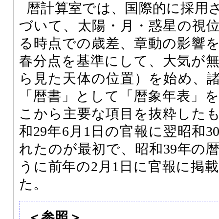
暦計算室では、国際的に採用
づいて、太陽・月・惑星の視
る時点での歳差、章動の影響
春分点を基準にして、大気が
ら見た天体の位置）を始め、
「暦書」として「暦象年表」
こから主要な項目を抜粋した
和29年6月1日の官報に翌昭和
れたのが最初で、昭和39年の
うに前年の2月1日に官報に掲
た。
＜参照＞