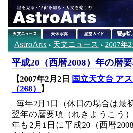
AstroArts
天文ニュース
2007年
平成20（西暦2008）年の暦
【2007年2月2日
国立天文台 ア
（268）
】
毎年2月1日（休日の場合は最
翌年の暦要項（れきようこう
年も2月1日に平成20（西暦20