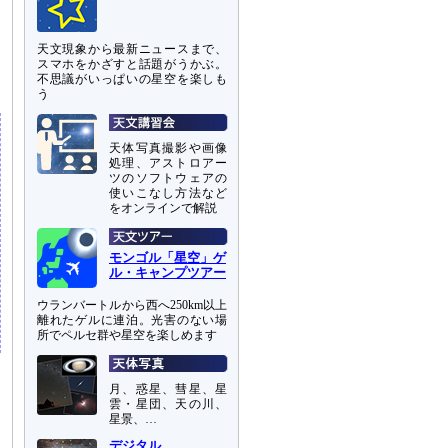
天文現象から最新ニュースまで、
スマホをかざすと話題がうかぶ。
テ
不思議がいっぱいの星空を楽しも
う
天体写真撮影や画像
処理、アストロアー
ツのソフトウェアの
使いこなし方法など
をオンラインで解説
モンゴル「星空」ゲ
ル・キャンプツアー
ウランバートルから西へ250km以上
離れたゲルに連泊。光害のない場
所でペルセ群や星空を楽しめます
月、惑星、彗星、星
雲・星団、天の川、
星景、…
デジタル