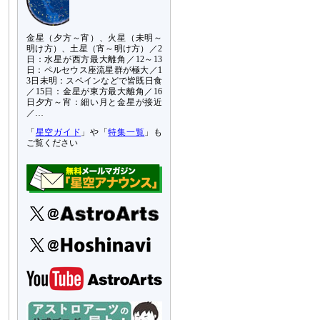
金星（夕方～宵）、火星（未明～
明け方）、土星（宵～明け方）／2
日：水星が西方最大離角／12～13
日：ペルセウス座流星群が極大／1
3日未明：スペインなどで皆既日食
／15日：金星が東方最大離角／16
日夕方～宵：細い月と金星が接近
／…
「
星空ガイド
」や「
特集一覧
」も
ご覧ください