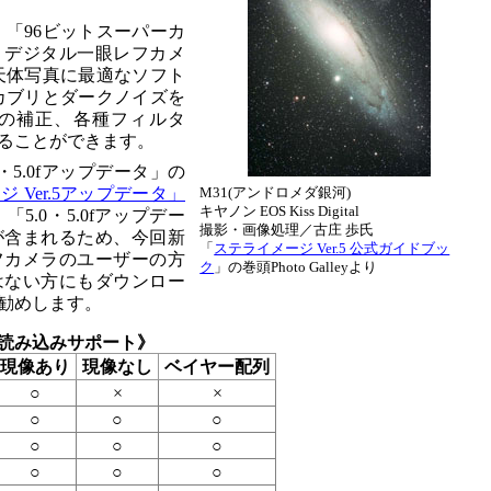
は、「96ビットスーパーカ
、デジタル一眼レフカメ
天体写真に最適なソフト
カブリとダークノイズを
の補正、各種フィルタ
ることができます。
0・5.0fアップデータ」の
 Ver.5アップデータ」
M31(アンドロメダ銀河)
キヤノン EOS Kiss Digital
5.0・5.0fアップデー
撮影・画像処理／古庄 歩氏
が含まれるため、今回新
「
ステライメージ Ver.5 公式ガイドブッ
フカメラのユーザーの方
ク
」の巻頭Photo Galleyより
はない方にもダウンロー
勧めします。
読み込みサポート》
現像あり
現像なし
ベイヤー配列
○
×
×
○
○
○
○
○
○
○
○
○