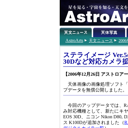
AstroArts
天文ニュース
200
ステライメージ Ver.
30Dなど対応カメラ
【2006年12月26日 アストロア
天体画像の画像処理ソフト「ステ
プデータを無償公開しました。
今回のアップデータでは、R
み対応機種として、新たにキヤノン EOS
EOS 30D、ニコン Nikon D8
ス K100Dが追加されました（