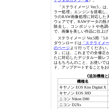
デジタルカメラ一覧
）。
「ステライメージ Ver.5」
ラー処理」エンジンを搭載し
ラのRAW画像処理に対応した
ウェアです。RAWデータの熱
除去し、コンポジットや色調
で、画像を美しい作品に仕上げ
ステライメージ Ver.5用「5.
ダウンロードは
「ステライメージ
のページ
より行ってください。「
タ」には、これまでの全修正
たに対応したデジタル一眼レ
はもちろんのこと、お使いで
ド、アップデートすることをお
《追加機種と
機種名
キヤノン EOS Kiss Digital X
キヤノン EOS 30D
ニコン Nikon D80
ニコン D2Xs