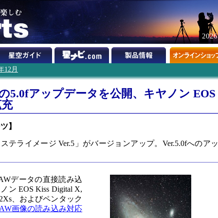
202
6年12月
5の5.0fアップデータを公開、キヤノン EOS
拡充
ーツ】
ライメージ Ver.5」がバージョンアップ。Ver.5.0fへのア
AWデータの直接読み込
 Kiss Digital X,
0, D2Xs、およびペンタック
RAW画像の読み込み対応