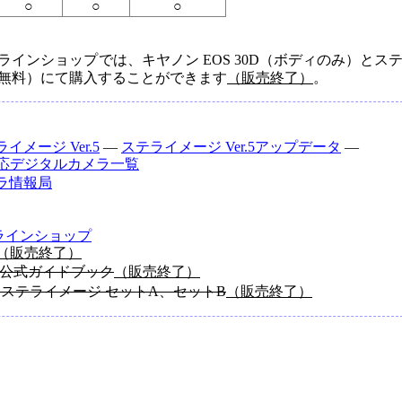
○
○
○
インショップでは、キヤノン EOS 30D（ボディのみ）とス
無料）にて購入することができます
（販売終了）
。
イメージ Ver.5
―
ステライメージ Ver.5アップデータ
―
対応デジタルカメラ一覧
ラ情報局
ラインショップ
（販売終了）
5 公式ガイドブック
（販売終了）
 ＋ ステライメージ セットA、セットB
（販売終了）