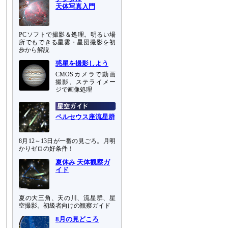
天体写真入門
PCソフトで撮影＆処理。明るい場
所でもできる星雲・星団撮影を初
歩から解説
惑星を撮影しよう
CMOSカメラで動画
撮影、ステライメー
ジで画像処理
ペルセウス座流星群
8月12～13日が一番の見ごろ。月明
かりゼロの好条件！
夏休み 天体観察ガ
イド
夏の大三角、天の川、流星群、星
空撮影。初級者向けの観察ガイド
8月の見どころ