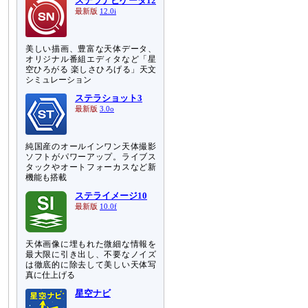
ステラナビゲータ12
最新版
12.0i
美しい描画、豊富な天体データ、
オリジナル番組エディタなど「星
空ひろがる 楽しさひろげる」天文
シミュレーション
ステラショット3
最新版
3.0o
純国産のオールインワン天体撮影
ソフトがパワーアップ。ライブス
タックやオートフォーカスなど新
機能も搭載
ステライメージ10
最新版
10.0f
天体画像に埋もれた微細な情報を
最大限に引き出し、不要なノイズ
は徹底的に除去して美しい天体写
真に仕上げる
星空ナビ