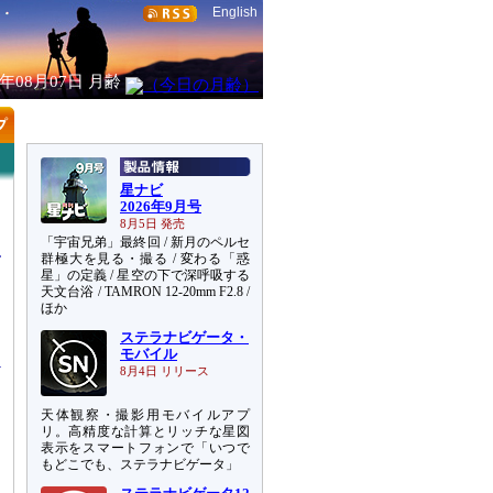
English
6年08月07日
月齢
星ナビ
2026年9月号
8月5日 発売
「宇宙兄弟」最終回 / 新月のペルセ
群極大を見る・撮る / 変わる「惑
星」の定義 / 星空の下で深呼吸する
天文台浴 / TAMRON 12-20mm F2.8 /
ほか
ッ
ステラナビゲータ・
モバイル
8月4日 リリース
天体観察・撮影用モバイルアプ
リ。高精度な計算とリッチな星図
表示をスマートフォンで「いつで
もどこでも、ステラナビゲータ」