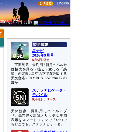
English
6年08月07日
月齢
星ナビ
2026年9月号
8月5日 発売
「宇宙兄弟」最終回 / 新月のペルセ
群極大を見る・撮る / 変わる「惑
星」の定義 / 星空の下で深呼吸する
天文台浴 / TAMRON 12-20mm F2.8 /
ス
ほか
上
ステラナビゲータ・
道
モバイル
8月4日 リリース
天体観察・撮影用モバイルアプ
リ。高精度な計算とリッチな星図
表示をスマートフォンで「いつで
もどこでも、ステラナビゲータ」