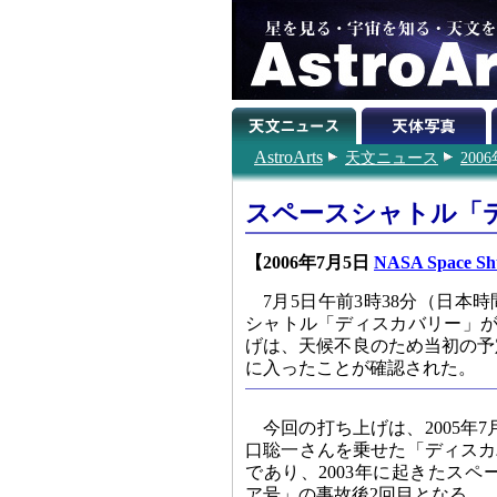
AstroArts
天文ニュース
200
スペースシャトル「
【2006年7月5日
NASA Space Shu
7月5日午前3時38分（日本
シャトル「ディスカバリー」が
げは、天候不良のため当初の予
に入ったことが確認された。
今回の打ち上げは、2005年
口聡一さんを乗せた「ディスカ
であり、2003年に起きたス
ア号」の事故後2回目となる。