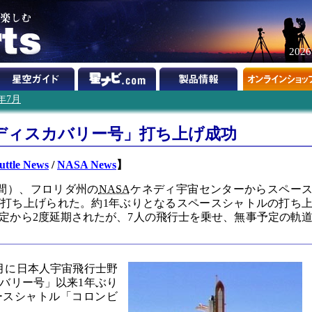
202
6年7月
ディスカバリー号」打ち上げ成功
ttle News
/
NASA News
】
時間）、フロリダ州の
NASA
ケネディ宇宙センターからスペー
打ち上げられた。約1年ぶりとなるスペースシャトルの打ち
定から2度延期されたが、7人の飛行士を乗せ、無事予定の軌
7月に日本人宇宙飛行士野
バリー号」以来1年ぶり
ペースシャトル「コロンビ