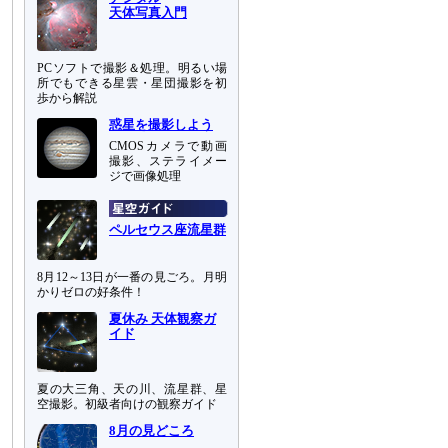
天体写真入門
PCソフトで撮影＆処理。明るい場
所でもできる星雲・星団撮影を初
歩から解説
惑星を撮影しよう
CMOSカメラで動画
撮影、ステライメー
ジで画像処理
ペルセウス座流星群
8月12～13日が一番の見ごろ。月明
かりゼロの好条件！
夏休み 天体観察ガ
イド
夏の大三角、天の川、流星群、星
空撮影。初級者向けの観察ガイド
8月の見どころ