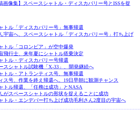
稿画像集】スペースシャトル・ディスカバリー号とISSを捉
ャトル「ディスカバリー号」無事帰還
ん宇宙へ、スペースシャトル「ディスカバリー号」打ち上げ
ャトル「コロンビア」が空中爆発
宙飛行士、来年夏にシャトル搭乗決定
ャトル・ディスカバリー号帰還
ースシャトル試験機「X-33」、開発継続へ
ャトル・アトランティス号、無事帰還
ィス号、作業を終え帰還へ。19日早朝に観測チャンス
ャトル帰還、「任務は成功」とNASA
んがスペースシャトルの形状を捉えることに成功
ャトル・エンデバー打ち上げ成功毛利さん2度目の宇宙へ