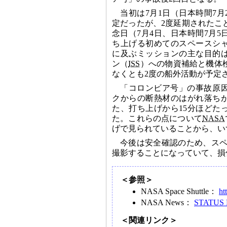
当初は7月1日（日本時間7
定だったが、2度延期されたこ
念日（7月4日、日本時間7月
ち上げる初めてのスペースシャ
に及ぶミッションの主な目的
ン（
ISS
）への物資補給と機体
なくとも2度の船外活動が予定
「コロンビア号」の事故原
クからの断熱材のはがれ落ち
た、打ち上げから15分ほどた
た。これらの点について
NASA
げで見られていることから、い
今後は安全確認のため、ス
撮影することになっていて、損
＜参照＞
NASA Space Shuttle：
ht
NASA News：
STATUS R
＜関連リンク＞