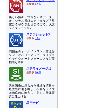
ステラナビゲータ12
最新版
12.0i
美しい描画、豊富な天体データ、
オリジナル番組エディタなど「星
空ひろがる 楽しさひろげる」天文
シミュレーション
ステラショット3
最新版
3.0o
い
純国産のオールインワン天体撮影
ソフトがパワーアップ。ライブス
上
タックやオートフォーカスなど新
機能も搭載
真
ステライメージ10
最新版
10.0f
天体画像に埋もれた微細な情報を
最大限に引き出し、不要なノイズ
は徹底的に除去して美しい天体写
真に仕上げる
星空ナビ