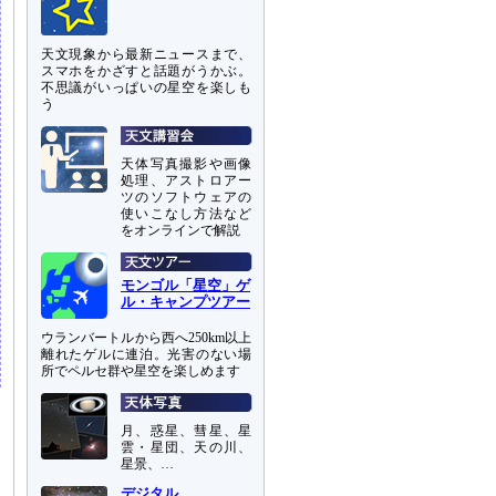
天文現象から最新ニュースまで、
スマホをかざすと話題がうかぶ。
不思議がいっぱいの星空を楽しも
う
天体写真撮影や画像
処理、アストロアー
ツのソフトウェアの
使いこなし方法など
をオンラインで解説
モンゴル「星空」ゲ
ル・キャンプツアー
ウランバートルから西へ250km以上
離れたゲルに連泊。光害のない場
所でペルセ群や星空を楽しめます
月、惑星、彗星、星
雲・星団、天の川、
星景、…
デジタル