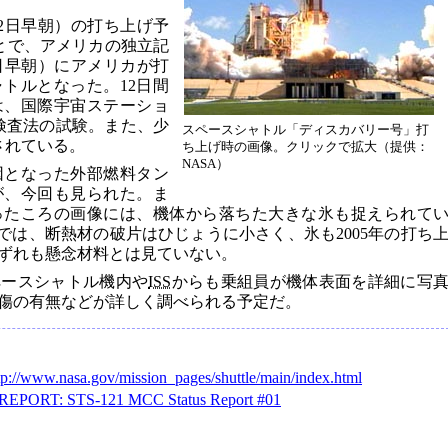
月2日早朝）の打ち上げ予
とで、アメリカの独立記
5日早朝）にアメリカが打
トルとなった。12日間
は、国際宇宙ステーショ
検査法の試験。また、少
スペースシャトル「ディスカバリー号」打
されている。
ち上げ時の画像。クリックで拡大（提供：
NASA）
因となった外部燃料タン
が、今回も見られた。ま
ったころの画像には、機体から落ちた大きな氷も捉えられて
では、断熱材の破片はひじょうに小さく、氷も2005年の打ち
ずれも懸念材料とは見ていない。
ペースシャトル機内や
ISS
からも乗組員が機体表面を詳細に写
傷の有無などが詳しく調べられる予定だ。
tp://www.nasa.gov/mission_pages/shuttle/main/index.html
EPORT: STS-121 MCC Status Report #01