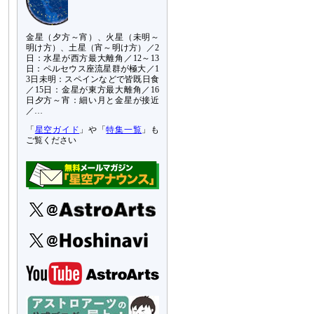
金星（夕方～宵）、火星（未明～
明け方）、土星（宵～明け方）／2
日：水星が西方最大離角／12～13
日：ペルセウス座流星群が極大／1
3日未明：スペインなどで皆既日食
／15日：金星が東方最大離角／16
日夕方～宵：細い月と金星が接近
／…
「
星空ガイド
」や「
特集一覧
」も
ご覧ください