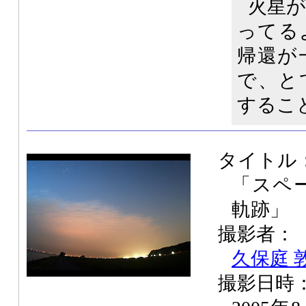
火星
ってる
帰還が
で、と
するこ
タイトル
「スペー
軌跡」
撮影者：
久保庭 
撮影日時