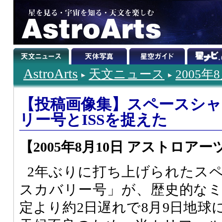
AstroArts
天文ニュース
2005年
【投稿画像集】スペースシ
リー号とISSを捉えた
【2005年8月10日 アストロアー
2年ぶりに打ち上げられたス
スカバリー号」が、歴史的な
定より約2日遅れで8月9日地球