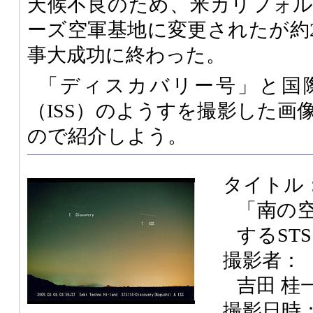
天候不良のため、米カリフォ
ーズ空軍基地に変更されたが約
事大成功に終わった。
「ディスカバリー号」と国
（ISS）のようすを撮影した画
ので紹介しよう。
タイトル
「南の
するSTS1
撮影者：
吉田 桂
撮影日時