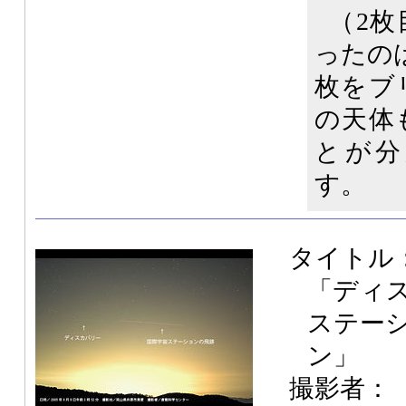
（2
ったの
枚をブ
の天体
とが分
す。
タイトル
「ディ
ステー
ン」
撮影者：