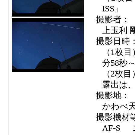
ISS」
撮影者：
上玉利 
撮影日時
（1枚目）
分58秒
（2枚目
露出は、
撮影地：
かわべ
撮影機材
AF