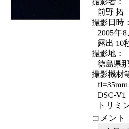
撮影者：
前野 拓
撮影日時
2005年
露出 10
撮影地：
徳島県
撮影機材
fl=35
DSC-V1
トリミン
コメント