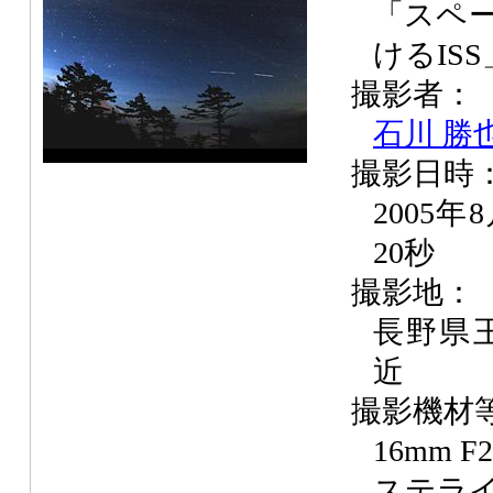
「スペ
けるISS
撮影者：
石川 勝
撮影日時
2005年
20秒
撮影地：
長野県
近
撮影機材
16mm 
ステラ