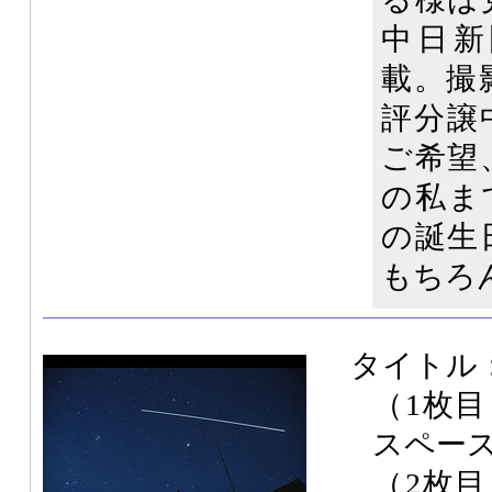
中日新
載。撮
評分譲
ご希望
の私ま
の誕生
もちろ
タイトル
（1枚
スペー
（2枚