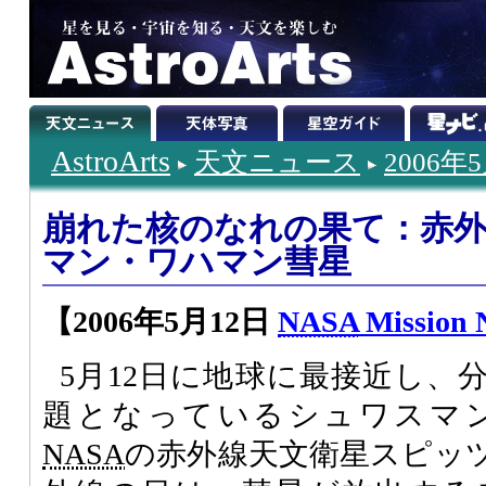
AstroArts
天文ニュース
2006年
崩れた核のなれの果て：赤
マン・ワハマン彗星
【2006年5月12日
NASA
Mission 
5月12日に地球に最接近し、
題となっているシュワスマ
NASA
の赤外線天文衛星スピッ