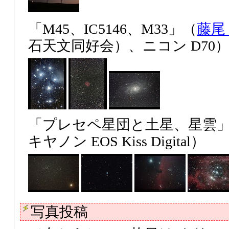
「M45、IC5146、M33」（
藤尾
石天文同好会）、ニコン D70
「プレセペ星団と土星、星雲
キヤノン EOS Kiss Digital）
写真投稿