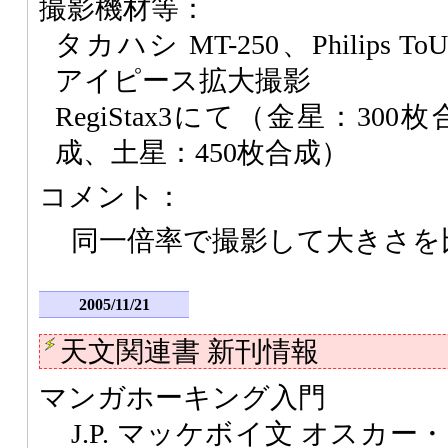
撮影機材等：
タカハシ MT-250、Philips ToUc
アイピース拡大撮影
RegiStax3にて（金星：30
成、土星：450枚合成）
コメント：
同一倍率で撮影して大きさを
2005/11/21
天文関連書 新刊情報
マンガホーキング入門
J.P. マッケボイ文 オスカ