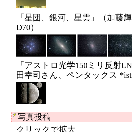
「星団、銀河、星雲」（加藤
D70）
「アストロ光学150ミリ反射L
田幸司さん、ペンタックス *ist 
写真投稿
クリックで拡大