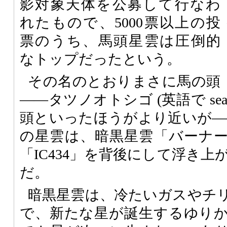
影対象天体を公募して行なわ
れたもので、5000票以上の投
票のうち、馬頭星雲は圧倒的
なトップだったという。
その名のとおりまさに馬の頭
――タツノオトシゴ (英語で sea 
頭といったほうがより近いが―
の星雲は、暗黒星雲「バーナー
「IC434」を背後にして浮き
だ。
暗黒星雲は、冷たいガスやチ
で、新たな星が誕生するゆり