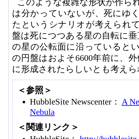
このような複雑な形状が作ら
は分かっていないが、死にゆ
たというシナリオが考えられ
盤は死につつある星の自転に垂
の星の公転面に沿っていると
の円盤はおよそ6600年前に、外
に形成されたらしいとも考えら
＜参照＞
HubbleSite Newscenter：
A Ne
Nebula
＜関連リンク＞
HubbleSite：
http://hubblesite