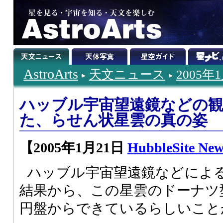
AstroArts
天文ニュース
2005年
ハッブル宇宙望遠鏡などの
た、らせん状星雲の真の姿
【2005年1月21日
HubbleSite New
ハッブル宇宙望遠鏡などによ
結果から、この星雲のドーナツ
円盤からできているらしいこと