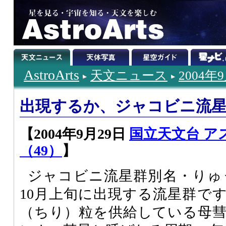
AstroArts
天文ニュース
2004年
出現するか、ジャコビニ流
【2004年9月29日
国立天文台 ア
（49）
】
ジャコビニ流星群別名・りゅ
10月上旬に出現する流星群で
（ちり）粒を供給している母