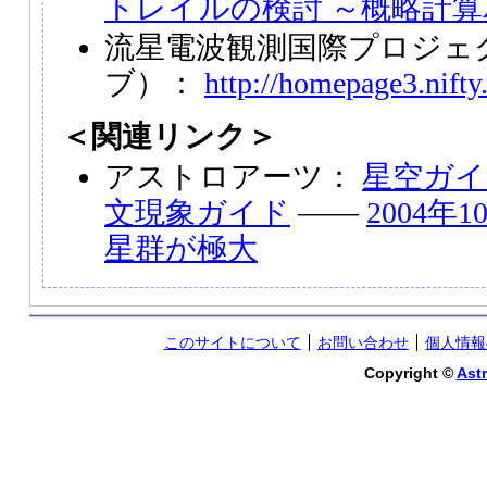
トレイルの検討 ～概略計
流星電波観測国際プロジェ
ブ）：
http://homepage3.nif
＜関連リンク＞
アストロアーツ：
星空ガイ
文現象ガイド
――
2004年
星群が極大
このサイトについて
お問い合わせ
個人情報
Copyright ©
Astr