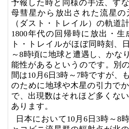
予報した時と同様の手法、す
母彗星から放出された流星の
（ダスト・トレイル）の軌道
1800年代の回帰時に放出・
ト・トレイルがほぼ同時刻、日本
～8時頃に地球と遭遇し、かな
能性があるというのです。別
間は10月6日3時～7時ですが
のために地球や木星の引力で
で、出現数はそれほど多くな
あります。
日本において10月6日3時～