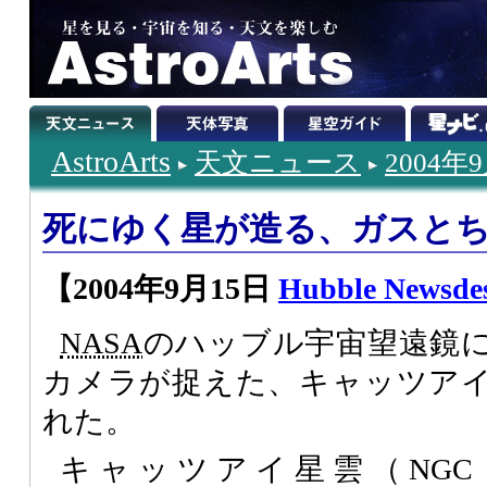
AstroArts
天文ニュース
2004年
死にゆく星が造る、ガスと
【2004年9月15日
Hubble Newsde
NASA
のハッブル宇宙望遠鏡
カメラが捉えた、キャッツア
れた。
キャッツアイ星雲（NGC