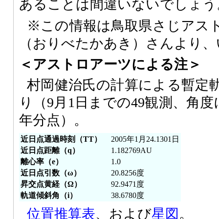
あることは間違いないでしょう
※この情報は鳥取県さじアス
（おりべたかあき）さんより、
＜アストロアーツによる注＞
村岡健治氏の計算による暫定
り（9月1日までの49観測、角度に
年分点）。
近日点通過時刻（TT）
2005年1月24.1301日
近日点距離（q）
1.182769AU
離心率（e）
1.0
近日点引数（ω）
20.8256度
昇交点黄経（Ω）
92.9471度
軌道傾斜角（i）
38.6780度
位置推算表
、および
星図
。