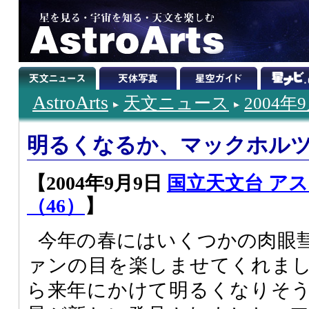
AstroArts
天文ニュース
2004年
明るくなるか、マックホル
【2004年9月9日
国立天文台 ア
（46）
】
今年の春にはいくつかの肉眼
ァンの目を楽しませてくれま
ら来年にかけて明るくなりそ