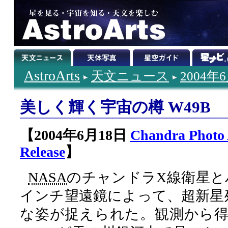
AstroArts
天文ニュース
2004年
美しく輝く宇宙の樽 W49B
【2004年6月18日
Chandra Photo
Release
】
NASA
のチャンドラX線衛星と
インチ望遠鏡によって、超新星残
な姿が捉えられた。観測から