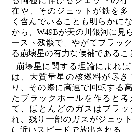
る両極に伸びるジェットの存
在や、そのジェットが鉄を多
く含んでいることも明らかに
から、W49Bが天の川銀河に見
ースト残骸で、やがてブラッ
る崩壊星の有力な候補であるこ
崩壊星に関する理論によれば
は、大質量星の核燃料が尽き
り、その際に高速で回転する
たブラックホールを作ると考
て、ほとんどのガスはブラッ
れ、残り一部のガスがジェッ
に近いスピードで放出される。