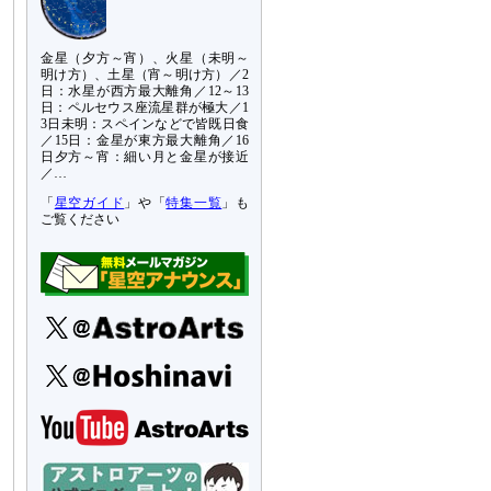
金星（夕方～宵）、火星（未明～
明け方）、土星（宵～明け方）／2
日：水星が西方最大離角／12～13
日：ペルセウス座流星群が極大／1
3日未明：スペインなどで皆既日食
／15日：金星が東方最大離角／16
日夕方～宵：細い月と金星が接近
／…
「
星空ガイド
」や「
特集一覧
」も
ご覧ください