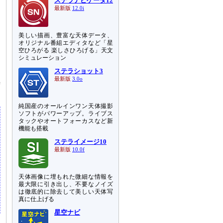
ステラナビゲータ12
最新版
12.0i
美しい描画、豊富な天体データ、
オリジナル番組エディタなど「星
空ひろがる 楽しさひろげる」天文
シミュレーション
ステラショット3
最新版
3.0o
時
純国産のオールインワン天体撮影
ソフトがパワーアップ。ライブス
タックやオートフォーカスなど新
機能も搭載
ステライメージ10
最新版
10.0f
天体画像に埋もれた微細な情報を
最大限に引き出し、不要なノイズ
は徹底的に除去して美しい天体写
真に仕上げる
星空ナビ