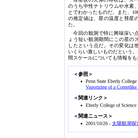
のうち中性ナトリウムや水素
とでわかったものだ。また、10
の推定値は、星の温度と彗星
た。
今回の観測で特に興味深い
ょう短い観測期間にこの星の
したという点だ。その変化は
いくらい激しいものだという。
間スケールについても情報をも
＜参照＞
Penn State Eberly Colleg
Vaporizing of a Cometlike
＜関連リンク＞
Eberly College of Scien
＜関連ニュース＞
2001/10/26 -
太陽観測探