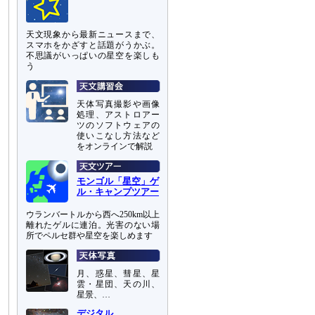
天文現象から最新ニュースまで、
スマホをかざすと話題がうかぶ。
不思議がいっぱいの星空を楽しも
う
天体写真撮影や画像
処理、アストロアー
ツのソフトウェアの
使いこなし方法など
をオンラインで解説
モンゴル「星空」ゲ
ル・キャンプツアー
ウランバートルから西へ250km以上
離れたゲルに連泊。光害のない場
所でペルセ群や星空を楽しめます
月、惑星、彗星、星
雲・星団、天の川、
星景、…
デジタル