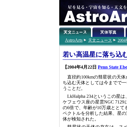
AstroArts
天文ニュース
200
若い高温星に落ち込む
【2004年4月22日
Penn State Ebe
直径約100kmの彗星状の
ち込む天体としては今までで一
うことだ。
LkHalpha 234というこの
ケフェウス座の星雲NGC 712
の6倍で、年齢が10万歳とと
ペクトルを分析した結果、星の近
体が検知された。
彗星状の天体の存在は、ス