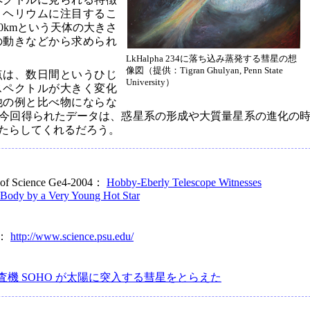
、ヘリウムに注目するこ
0kmという天体の大きさ
の動きなどから求められ
LkHalpha 234に落ち込み蒸発する彗星の想
像図（提供：Tigran Ghulyan, Penn State
点は、数日間というひじ
University）
スペクトルが大きく変化
他の例と比べ物にならな
今回得られたデータは、惑星系の形成や大質量星系の進化の
たらしてくれるだろう。
e of Science Ge4-2004：
Hobby-Eberly Telescope Witnesses
 Body by a Very Young Hot Star
ce：
http://www.science.psu.edu/
査機 SOHO が太陽に突入する彗星をとらえた