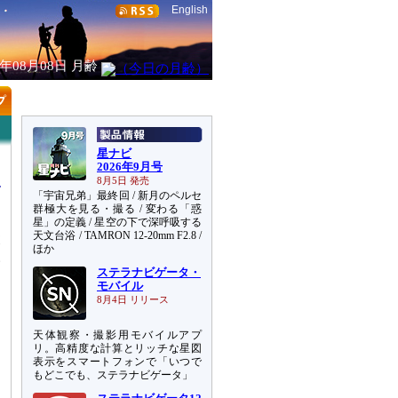
English
6年08月08日
月齢
星ナビ
2026年9月号
8月5日 発売
「宇宙兄弟」最終回 / 新月のペルセ
群極大を見る・撮る / 変わる「惑
星」の定義 / 星空の下で深呼吸する
天文台浴 / TAMRON 12-20mm F2.8 /
落
ほか
い
ステラナビゲータ・
モバイル
8月4日 リリース
天体観察・撮影用モバイルアプ
リ。高精度な計算とリッチな星図
表示をスマートフォンで「いつで
もどこでも、ステラナビゲータ」