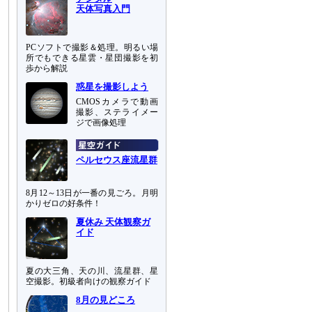
天体写真入門
PCソフトで撮影＆処理。明るい場
所でもできる星雲・星団撮影を初
歩から解説
惑星を撮影しよう
CMOSカメラで動画
撮影、ステライメー
ジで画像処理
ペルセウス座流星群
8月12～13日が一番の見ごろ。月明
かりゼロの好条件！
夏休み 天体観察ガ
イド
夏の大三角、天の川、流星群、星
空撮影。初級者向けの観察ガイド
8月の見どころ