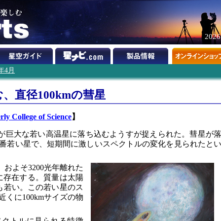
202
4年4月
、直径100kmの彗星
rly College of Science
】
天体が巨大な若い高温星に落ち込むようすが捉えられた。彗星が
番若い星で、短期間に激しいスペクトルの変化を見られたと
星は、およそ3200光年離れた
9に存在する。質量は太陽
ても若い。この若い星のス
くに100kmサイズの物
ペクトルに見られる特徴