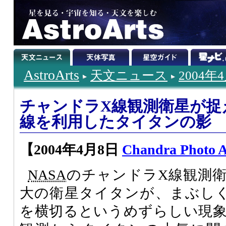
AstroArts
天文ニュース
2004年
チャンドラX線観測衛星が捉
線を利用したタイタンの影
【2004年4月8日
Chandra Photo 
NASA
のチャンドラX線観測
大の衛星タイタンが、まぶし
を横切るというめずらしい現