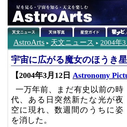
AstroArts
天文ニュース
2004年
宇宙に広がる魔女のほうき星雲、
【2004年3月12日
Astronomy Pictu
一万年前、まだ有史以前の時
代、ある日突然新たな光が夜
空に現れ、数週間のうちに姿
を消した。