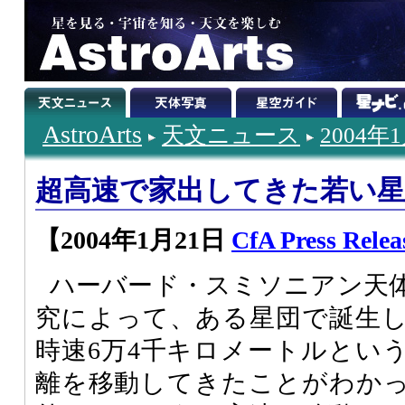
AstroArts
天文ニュース
2004年
超高速で家出してきた若い星
【2004年1月21日
CfA Press Relea
ハーバード・スミソニアン天
究によって、ある星団で誕生し
時速6万4千キロメートルという
離を移動してきたことがわか