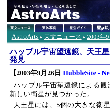
AstroArts
天文ニュース
2003年
ハッブル宇宙望遠鏡、天王星
発見
【2003年9月26日
HubbleSite - N
ハッブル宇宙望遠鏡による観
新しい衛星が見つかった。
天王星には、5個の大きな衛