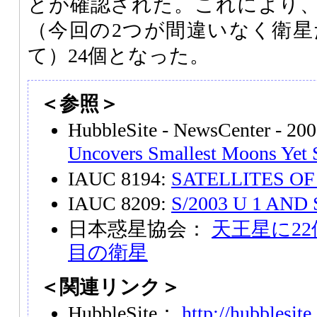
とが確認された。これにより
（今回の2つが間違いなく衛
て）24個となった。
＜参照＞
HubbleSite - NewsCenter - 20
Uncovers Smallest Moons Yet 
IAUC 8194:
SATELLITES O
IAUC 8209:
S/2003 U 1 AND 
日本惑星協会：
天王星に22
目の衛星
＜関連リンク＞
HubbleSite：
http://hubblesite