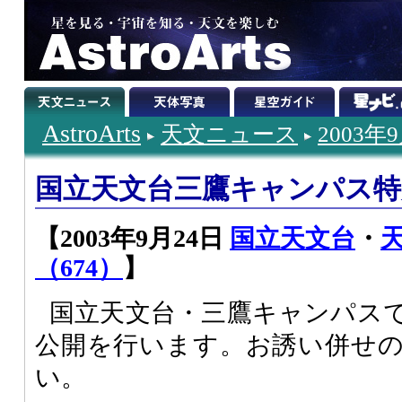
AstroArts
天文ニュース
2003年
国立天文台三鷹キャンパス特
【2003年9月24日
国立天文台
・
（674）
】
国立天文台・三鷹キャンパス
公開を行います。お誘い併せ
い。