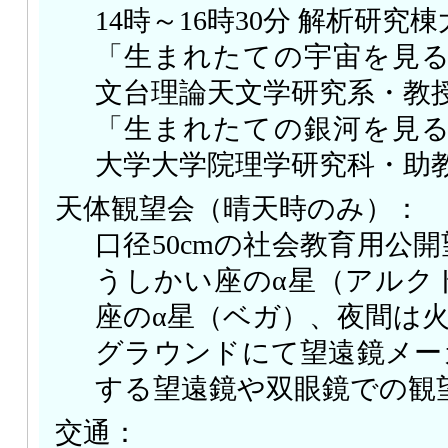
14時～16時30分 解析研究
「生まれたての宇宙を見る
文台理論天文学研究系・教
「生まれたての銀河を見る
大学大学院理学研究科・助
天体観望会（晴天時のみ）：
口径50cmの社会教育用公
うしかい座のα星（アルク
座のα星（ベガ）、夜間は
グラウンドにて望遠鏡メー
する望遠鏡や双眼鏡での観
交通：