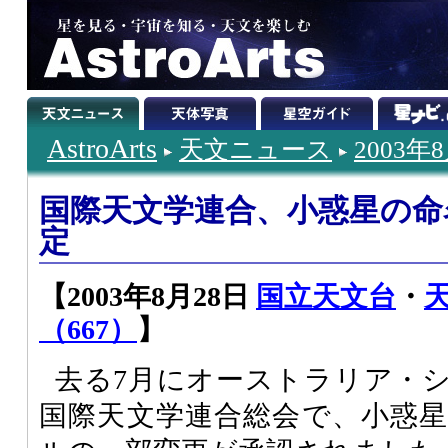
AstroArts
天文ニュース
2003年
国際天文学連合、小惑星の命
定
【2003年8月28日
国立天文台
・
（667）
】
去る7月にオーストラリア・
国際天文学連合総会で、小惑