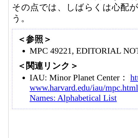
その点では、しばらくは心配
う。
＜参照＞
MPC 49221, EDITORIAL NOTI
＜関連リンク＞
IAU: Minor Planet Center：
ht
www.harvard.edu/iau/mpc.htm
Names: Alphabetical List