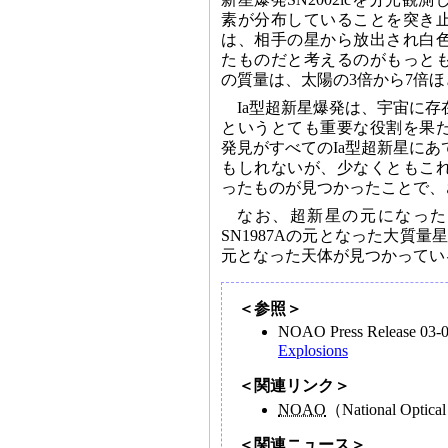
素が分布していることを突き
は、相手の星から放出され白
たものだと考えるのがもっと
の質量は、太陽の3倍から7倍
Ia型超新星爆発は、宇宙に
というとても重要な役割を果
発見がすべてのIa型超新星に
もしれないが、少なくともこ
ったものが見つかったことで、
なお、超新星の元になった
SN1987Aの元となった大質量星
元となった天体が見つかってい
＜参照＞
NOAO Press Release 03
Explosions
＜関連リンク＞
NOAO
（National Optica
＜関連ニュース＞