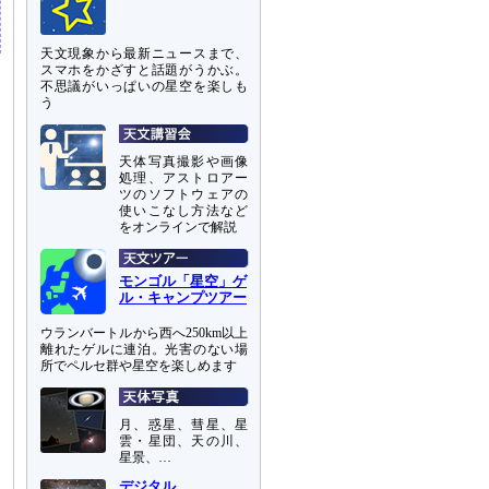
天文現象から最新ニュースまで、
スマホをかざすと話題がうかぶ。
不思議がいっぱいの星空を楽しも
う
天体写真撮影や画像
処理、アストロアー
ツのソフトウェアの
使いこなし方法など
をオンラインで解説
モンゴル「星空」ゲ
ル・キャンプツアー
ウランバートルから西へ250km以上
離れたゲルに連泊。光害のない場
所でペルセ群や星空を楽しめます
月、惑星、彗星、星
雲・星団、天の川、
星景、…
デジタル