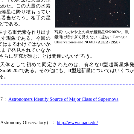
止めた。この大量の水素
色矮星に降り積もってい
も妥当だろう。相手の星
ほどである。
存在する重元素を作り出す
写真中央やや上の点が超新星SN2002ic。親
銀河は暗すぎて見えない（提供：Carnegie
たす現象である。今回の
Observatories and
NOAO
/
AURA
/
NSF
）
あてはまるわけではないか
れまで発見されていなか
さらに研究が進むことは間違いないだろう。
天体として初めて同定されたのは、有名なII型超新星爆
Sn-69 202である。その他にも、II型超新星についてはいくつ
る。
-07：
Astronomers Identify Source of Major Class of Supernova
l Astronomy Observatory）：
http://www.noao.edu/