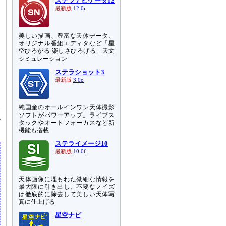
ステラナビゲータ12
最新版
12.0i
美しい描画、豊富な天体データ、
オリジナル番組エディタなど「星
空ひろがる 楽しさひろげる」天文
シミュレーション
ステラショット3
最新版
3.0o
純国産のオールインワン天体撮影
発
ソフトがパワーアップ。ライブス
か
タックやオートフォーカスなど新
機能も搭載
ステライメージ10
最新版
10.0f
天体画像に埋もれた微細な情報を
最大限に引き出し、不要なノイズ
は徹底的に除去して美しい天体写
真に仕上げる
星空ナビ