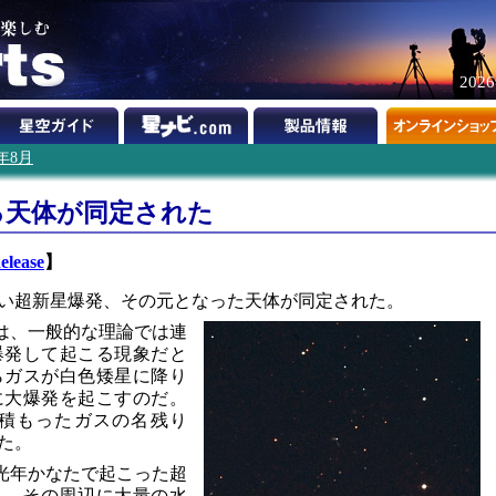
202
3年8月
る天体が同定された
elease
】
い超新星爆発、その元となった天体が同定された。
発は、一般的な理論では連
爆発して起こる現象だと
らガスが白色矮星に降り
に大爆発を起こすのだ。
積もったガスの名残り
た。
0万光年かなたで起こった超
測し、その周辺に大量の水