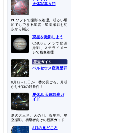
天体写真入門
PCソフトで撮影＆処理。明るい場
所でもできる星雲・星団撮影を初
歩から解説
惑星を撮影しよう
CMOSカメラで動画
撮影、ステライメー
ジで画像処理
ペルセウス座流星群
8月12～13日が一番の見ごろ。月明
かりゼロの好条件！
夏休み 天体観察ガ
イド
夏の大三角、天の川、流星群、星
空撮影。初級者向けの観察ガイド
8月の見どころ