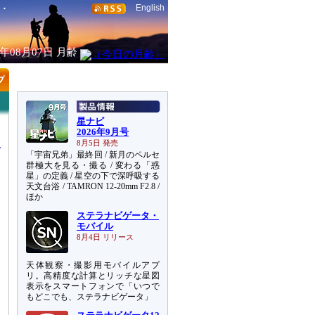
English
6年08月07日
月齢
星ナビ
2026年9月号
8月5日 発売
「宇宙兄弟」最終回 / 新月のペルセ
群極大を見る・撮る / 変わる「惑
星」の定義 / 星空の下で深呼吸する
天文台浴 / TAMRON 12-20mm F2.8 /
ほか
ステラナビゲータ・
モバイル
8月4日 リリース
天体観察・撮影用モバイルアプ
リ。高精度な計算とリッチな星図
表示をスマートフォンで「いつで
もどこでも、ステラナビゲータ」