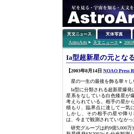
AstroArts
天文ニュース
200
Ia型超新星の元とな
【2003年8月14日
NOAO Press R
星の一生の最後を飾る華々し
Ia型に分類される超新星爆
星系をなしている白色矮星が
考えられている。相手の星か
積もり、臨界点に達して一気
しかし、その相手の星や降り
は、今まで観測されていなかっ
研究グループは約9億5,00
新星爆発SN2002icを分光観