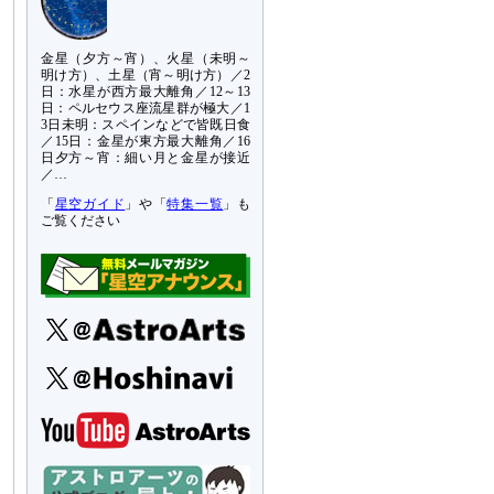
金星（夕方～宵）、火星（未明～
明け方）、土星（宵～明け方）／2
日：水星が西方最大離角／12～13
日：ペルセウス座流星群が極大／1
3日未明：スペインなどで皆既日食
／15日：金星が東方最大離角／16
日夕方～宵：細い月と金星が接近
／…
「
星空ガイド
」や「
特集一覧
」も
ご覧ください