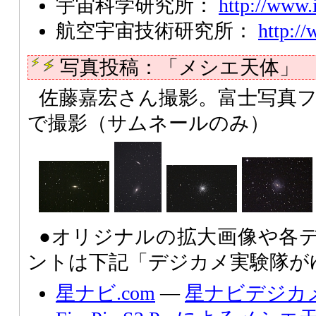
宇宙科学研究所：
http://www.i
航空宇宙技術研究所：
http://
写真投稿：「メシエ天体」
佐藤嘉宏さん撮影。富士写真フイルム F
で撮影（サムネールのみ）
●オリジナルの拡大画像や各
ントは下記「デジカメ実験隊が
星ナビ.com
―
星ナビデジカ