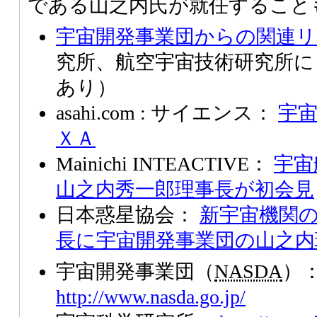
である山之内氏が就任すること
宇宙開発事業団からの関連リ
究所、航空宇宙技術研究所に
あり）
asahi.com : サイエンス：
宇
ＸＡ
Mainichi INTEACTIVE：
宇宙
山之内秀一郎理事長が初会見
日本惑星協会：
新宇宙機関の
長に宇宙開発事業団の山之内
宇宙開発事業団（
NASDA
）
http://www.nasda.go.jp/