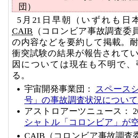
団）
5月21日早朝（いずれも日
CAIB
（コロンビア事故調査委
の内容などを要約して掲載。
衝突試験の結果が報告されて
因については現在も不明で、
る。
宇宙開発事業団：
スペース
号」の事故調査状況について
アストロアーツニュース： 2003/
シャトル「コロンビア」が
CAIB（コロンビア事故調査