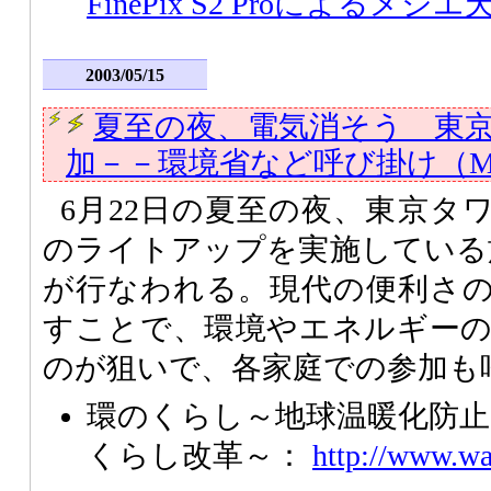
FinePix S2 Proによるメシエ
2003/05/15
夏至の夜、電気消そう 東
加－－環境省など呼び掛け（Mainichi
6月22日の夏至の夜、東京タ
のライトアップを実施している
が行なわれる。現代の便利さ
すことで、環境やエネルギー
のが狙いで、各家庭での参加も
環のくらし～地球温暖化防
くらし改革～：
http://www.wa