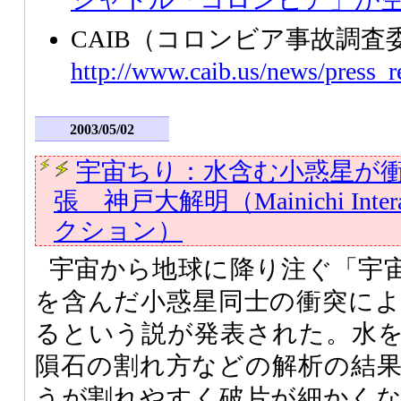
CAIB（コロンビア事故調査
http://www.caib.us/news/press_r
2003/05/02
宇宙ちり：水含む小惑星が
張 神戸大解明（Mainichi Inte
クション）
宇宙から地球に降り注ぐ「宇
を含んだ小惑星同士の衝突に
るという説が発表された。水
隕石の割れ方などの解析の結
うが割れやすく破片が細かく