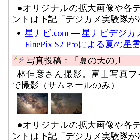
●オリジナルの拡大画像や各
ントは下記「デジカメ実験隊が
星ナビ.com
―
星ナビデジカ
FinePix S2 Proによる夏の
写真投稿：「夏の天の川」
林伸彦さん撮影。富士写真フイルム F
で撮影（サムネールのみ）
●オリジナルの拡大画像や各
ントは下記「デジカメ実験隊が