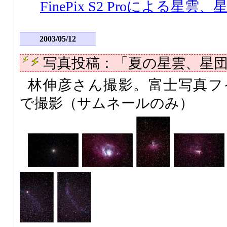
FinePix S2 Proによる星雲、
2003/05/12
写真投稿：「夏の星雲、星
林伸彦さん撮影。富士写真フイルム F
で撮影（サムネールのみ）