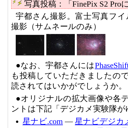
写真投稿：「FinePix S2 
宇都さん撮影。富士写真フイルム Fi
撮影（サムネールのみ）
●なお、宇都さんには
PhaseS
も投稿していただきましたの
読されてはいかがでしょうか。
●オリジナルの拡大画像や各
ントは下記「デジカメ実験隊が
星ナビ.com
―
星ナビデジカ