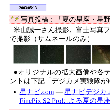
2003/05/13
写真投稿：「夏の星座・星
米山誠一さん撮影。富士写真フイルム F
で撮影（サムネールのみ）
●オリジナルの拡大画像や各
ントは下記「デジカメ実験隊が
星ナビ.com
―
星ナビデジカ
FinePix S2 Proによる夏の