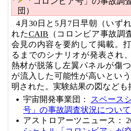
「コロンビア号」の事故調
団）
4月30日と5月7日早朝（い
れた
CAIB
（コロンビア事故調
会見の内容を要約して掲載。
るまでのシナリオが発表され
熱材が脱落し左翼パネルが傷
が流入した可能性が高いとい
明された。実験結果の図なども
宇宙開発事業団：
スペース
号」の事故調査状況について
アストロアーツニュース： 2003/
シャトル「コロンビア」が