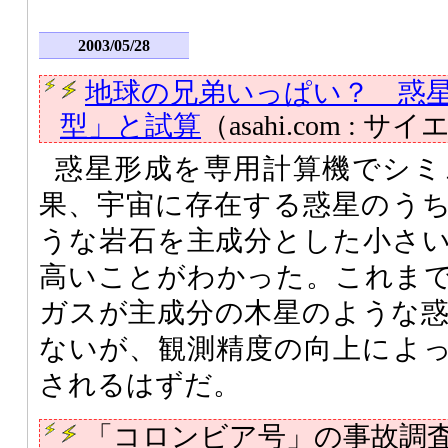
2003/05/28
地球の兄弟いっぱい？ 惑
型」と試算
（asahi.com : サ
惑星形成を専用計算機でシミ
果、宇宙に存在する惑星のう
うな岩石を主成分とした小さ
高いことがわかった。これま
ガスが主成分の木星のような
ないが、観測精度の向上によ
されるはずだ。
「コロンビア号」の事故調