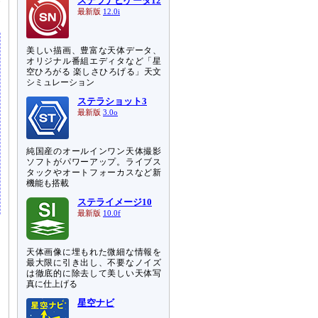
ステラナビゲータ12
最新版
12.0i
美しい描画、豊富な天体データ、
オリジナル番組エディタなど「星
空ひろがる 楽しさひろげる」天文
シミュレーション
ステラショット3
最新版
3.0o
純国産のオールインワン天体撮影
ソフトがパワーアップ。ライブス
タックやオートフォーカスなど新
機能も搭載
ステライメージ10
最新版
10.0f
天体画像に埋もれた微細な情報を
最大限に引き出し、不要なノイズ
は徹底的に除去して美しい天体写
真に仕上げる
星空ナビ