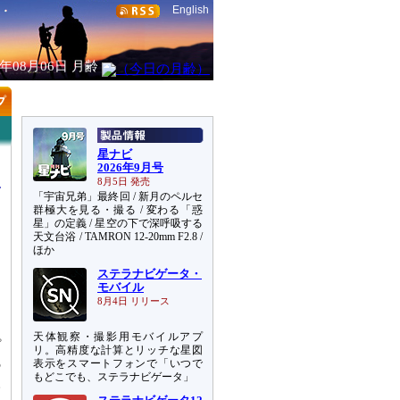
English
6年08月06日
月齢
星ナビ
2026年9月号
8月5日 発売
「宇宙兄弟」最終回 / 新月のペルセ
群極大を見る・撮る / 変わる「惑
星」の定義 / 星空の下で深呼吸する
天文台浴 / TAMRON 12-20mm F2.8 /
日
ほか
ステラナビゲータ・
し
モバイル
て
8月4日 リリース
天体観察・撮影用モバイルアプ
プ
リ。高精度な計算とリッチな星図
5
表示をスマートフォンで「いつで
もどこでも、ステラナビゲータ」
人
い