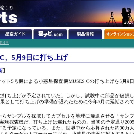
202
3年3月
-C、5月9日に打ち上げ
所
】
ット5号機による小惑星探査機MUSES-Cの打ち上げを5月9
2月に打ち上げが予定されていた。しかし、試験中に部品が破損
果として打ち上げの準備が遅れたために今年5月に延期され
表面からサンプルを採取してカプセルを地球に帰還させる「サン
実験探査機だ。打ち上げは遅れたものの、当初の予定通り200
へ到着する予定になっている。また、世界中から応募された約90万
くをターゲットマーカーに収め、小惑星の表面に投下すると