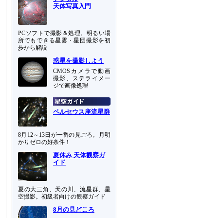
天体写真入門
PCソフトで撮影＆処理。明るい場
所でもできる星雲・星団撮影を初
歩から解説
惑星を撮影しよう
CMOSカメラで動画
撮影、ステライメー
ジで画像処理
ペルセウス座流星群
8月12～13日が一番の見ごろ。月明
かりゼロの好条件！
夏休み 天体観察ガ
イド
夏の大三角、天の川、流星群、星
空撮影。初級者向けの観察ガイド
8月の見どころ