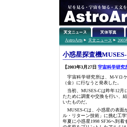
AstroArts
天文ニュース
200
小惑星探査機MUSES
【2003年3月27日
宇宙科学研究
宇宙科学研究所は、M-Vロケ
（金）に行なうと発表した。
当初、MUSES-Cは昨年1
たために調査や交換を行い、結
いたものだ。
MUSES-Cは、小惑星の
ル・リターン技術」に挑む工学
年夏に小惑星1998 SF36
の名前をプリントしたアルミは