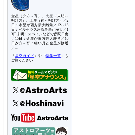
金星（夕方～宵）、火星（未明～
明け方）、土星（宵～明け方）／2
日：水星が西方最大離角／12～13
日：ペルセウス座流星群が極大／1
3日未明：スペインなどで皆既日食
／15日：金星が東方最大離角／16
日夕方～宵：細い月と金星が接近
／…
「
星空ガイド
」や「
特集一覧
」も
ご覧ください