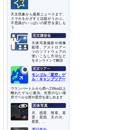
天文現象から最新ニュースまで、
スマホをかざすと話題がうかぶ。
不思議がいっぱいの星空を楽しも
う
天体写真撮影や画像
処理、アストロアー
ツのソフトウェアの
使いこなし方法など
をオンラインで解説
モンゴル「星空」ゲ
ル・キャンプツアー
ウランバートルから西へ250km以上
離れたゲルに連泊。光害のない場
所でペルセ群や星空を楽しめます
月、惑星、彗星、星
雲・星団、天の川、
星景、…
デジタル