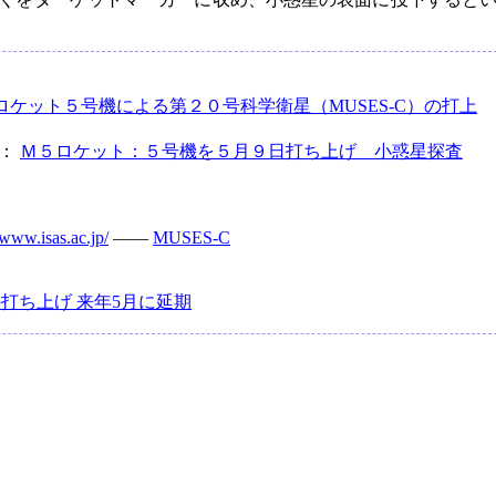
Vロケット５号機による第２０号科学衛星（MUSES-C）の打上
VE：
Ｍ５ロケット：５号機を５月９日打ち上げ 小惑星探査
/www.isas.ac.jp/
――
MUSES-C
Cの打ち上げ 来年5月に延期