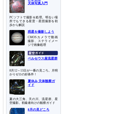
天体写真入門
PCソフトで撮影＆処理。明るい場
所でもできる星雲・星団撮影を初
歩から解説
惑星を撮影しよう
CMOSカメラで動画
撮影、ステライメー
ジで画像処理
ペルセウス座流星群
8月12～13日が一番の見ごろ。月明
かりゼロの好条件！
夏休み 天体観察ガ
イド
夏の大三角、天の川、流星群、星
空撮影。初級者向けの観察ガイド
8月の見どころ