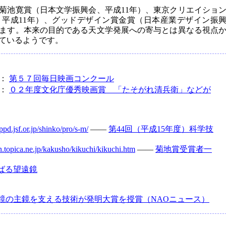
菊池寛賞（日本文学振興会、平成11年）、東京クリエイショ
平成11年）、グッドデザイン賞金賞（日本産業デザイン振
います。本来の目的である天文学発展への寄与とは異なる視点
ているようです。
VE：
第５７回毎日映画コンクール
VE：
０２年度文化庁優秀映画賞 「たそがれ清兵衛」などが
/ppd.jsf.or.jp/shinko/pro/s-m/
――
第44回（平成15年度）科学技
n.topica.ne.jp/kakusho/kikuchi/kikuchi.htm
――
菊地賞受賞者一
ばる望遠鏡
鏡の主鏡を支える技術が発明大賞を授賞（NAOニュース）