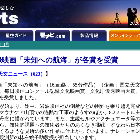
202
3年3月
録映画「未知への航海」が各賞を受賞
天文ニュース（623）
】
「未知への航海」（16mm版、55分作品）（企画：国立天
）が、毎日映画コンクール記録文化映画賞、文化庁優秀映画大賞
を受賞しました。
撮影が始まり、途中、岩波映画社の倒産などの困難を乗り越え完
マウナケア山頂での過酷な工事のようすのほか、8.2メートル
丹念に描かれています。また、主鏡セルやアクチュエータ等
ら、技術的課題への技術者たちのあくなき挑戦、すなわち日
くるような見所の多い作品に仕上がっています。ナレーショ
観測所の林左絵子助教授が担当しています。