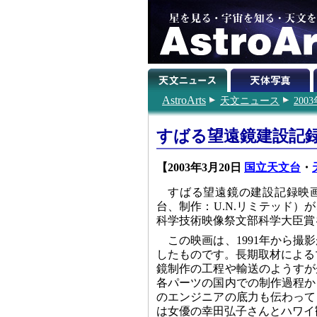
AstroArts
天文ニュース
200
すばる望遠鏡建設記
【2003年3月20日
国立天文台
・
すばる望遠鏡の建設記録映画
台、制作：U.N.リミテッド
科学技術映像祭文部科学大臣賞
この映画は、1991年から
したものです。長期取材による
鏡制作の工程や輸送のようすが
各パーツの国内での制作過程か
のエンジニアの底力も伝わって
は女優の幸田弘子さんとハワイ