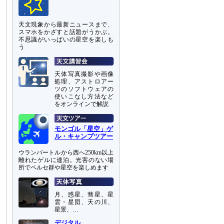
天文現象から最新ニュースまで、
スマホをかざすと話題がうかぶ。
不思議がいっぱいの星空を楽しも
う
天体写真撮影や画像
処理、アストロアー
ツのソフトウェアの
使いこなし方法など
をオンラインで解説
モンゴル「星空」ゲ
ル・キャンプツアー
ウランバートルから西へ250km以上
離れたゲルに連泊。光害のない場
所でペルセ群や星空を楽しめます
月、惑星、彗星、星
雲・星団、天の川、
星景、…
デジタル