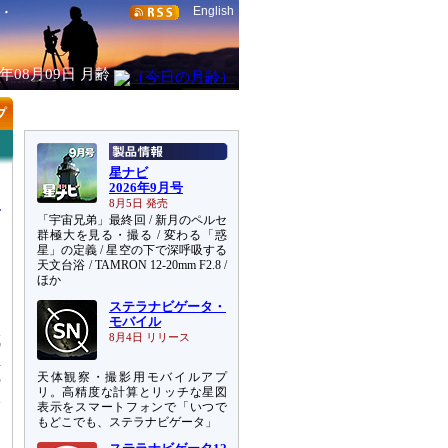
English
6年08月09日
月齢
星ナビ
2026年9月号
8月5日 発売
「宇宙兄弟」最終回 / 新月のペルセ
群極大を見る・撮る / 変わる「惑
星」の定義 / 星空の下で深呼吸する
天文台浴 / TAMRON 12-20mm F2.8 /
文
ほか
、
ステラナビゲータ・
モバイル
成
8月4日 リリース
主
天体観察・撮影用モバイルアプ
の
リ。高精度な計算とリッチな星図
本
表示をスマートフォンで「いつで
ン
もどこでも、ステラナビゲータ」