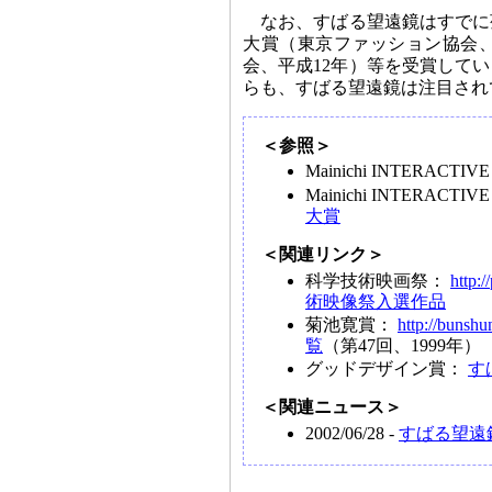
なお、すばる望遠鏡はすでに
大賞（東京ファッション協会、
会、平成12年）等を受賞して
らも、すばる望遠鏡は注目され
＜参照＞
Mainichi INTERACTI
Mainichi INTERACTI
大賞
＜関連リンク＞
科学技術映画祭：
http:/
術映像祭入選作品
菊池寛賞：
http://bunshu
覧
（第47回、1999年）
グッドデザイン賞：
す
＜関連ニュース＞
2002/06/28 -
すばる望遠