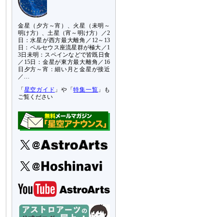
金星（夕方～宵）、火星（未明～
明け方）、土星（宵～明け方）／2
日：水星が西方最大離角／12～13
日：ペルセウス座流星群が極大／1
3日未明：スペインなどで皆既日食
／15日：金星が東方最大離角／16
日夕方～宵：細い月と金星が接近
／…
「
星空ガイド
」や「
特集一覧
」も
ご覧ください