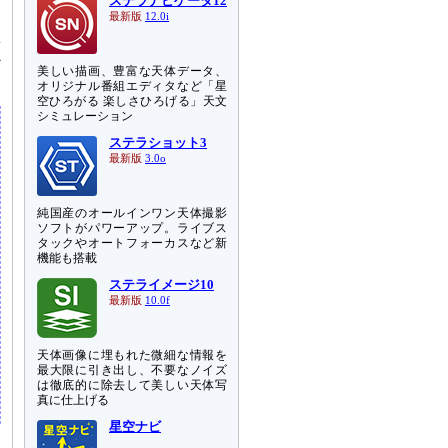
ステラナビゲータ12
ン
最新版
12.0i
興
か
美しい描画、豊富な天体データ、
オリジナル番組エディタなど「星
空ひろがる 楽しさひろげる」天文
シミュレーション
ステラショット3
最新版
3.0o
純国産のオールインワン天体撮影
ソフトがパワーアップ。ライブス
タックやオートフォーカスなど新
機能も搭載
ステライメージ10
最新版
10.0f
天体画像に埋もれた微細な情報を
最大限に引き出し、不要なノイズ
は徹底的に除去して美しい天体写
真に仕上げる
星空ナビ