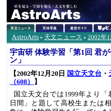
AstroArts
天文ニュース
2002年
宇宙研 体験学習「第1回 君
ン」
【2002年12月20日
国立天文台
・
（608）
】
国立天文台では1999年より
日間」と題して高校生または