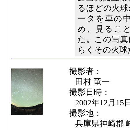
るほどの火球
ータを車の
め、見るこ
た。この写真
らくその火球
撮影者：
田村 竜一
撮影日時：
2002年12月15
撮影地：
兵庫県神崎郡 