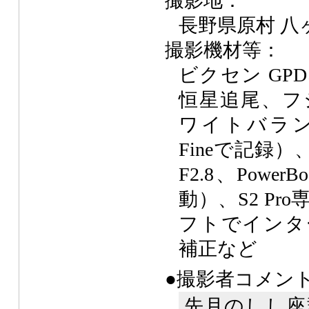
撮影地：
長野県原村 八
撮影機材等：
ビクセン GP
恒星追尾、フジ F
ワイトバラン
Fineで記録）
F2.8、PowerB
動）、S2 P
フトでインタ
補正など
●撮影者コメン
先月のしし座