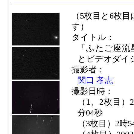
（5枚目と6枚目
す）
タイトル：
「ふたご座流
とビデオダイ
撮影者：
関口 孝志
撮影日時：
（1、2枚目）20
分04秒
（3枚目）2時5