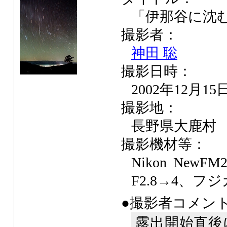
「伊那谷に沈
撮影者：
神田 聡
撮影日時：
2002年12月15
撮影地：
長野県大鹿村
撮影機材等：
Nikon NewFM
F2.8→4、フジカ
●撮影者コメン
露出開始直後