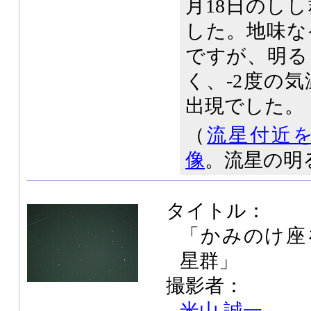
月18日のし
した。地味な
ですが、明る
く、-2度の
出現でした。
（
流星付近
像
。流星の明
タイトル：
「かみのけ座
星群」
撮影者：
米山 誠一