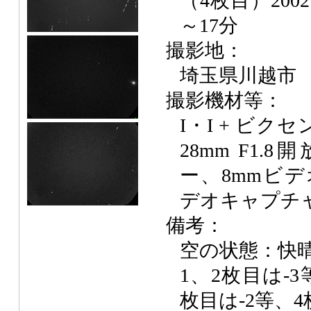
（4枚目）2002
～17分
撮影地：
埼玉県川越市
撮影機材等：
I・I + ビクセ
28mm F1.
ー、8mmビ
デオキャプチ
備考：
空の状態：快晴
1、2枚目は-
枚目は-2等、4