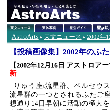
AstroArts
天文ニュース
2002年
【投稿画像集】2002年のふ
【2002年12月16日 アストロア
新
りゅう座ι流星群、ペルセウ
流星群の一つとされるふたご
想通り14日早朝に活動の極大