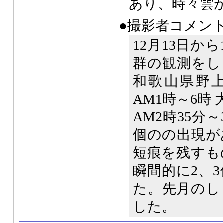
あり、時々雲
●撮影者コメン
12月13日か
群の観測をし
和歌山県野上町
AM1時～6時 
AM2時35分～
個のの出現が
短痕を残すも
瞬間的に2、
た。先月のし
した。