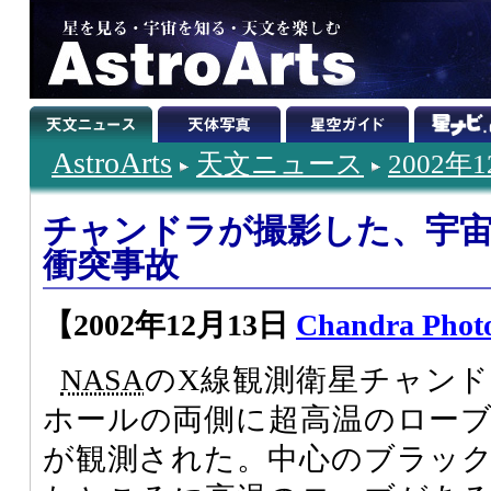
AstroArts
天文ニュース
2002年
チャンドラが撮影した、宇
衝突事故
【2002年12月13日
Chandra Phot
NASA
のX線観測衛星チャン
ホールの両側に超高温のロー
が観測された。中心のブラッ