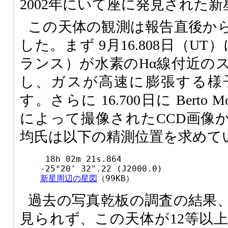
2002年にいて座に発見された新
この天体の観測は報告直後か
した。まず 9月16.808日（UT）に、C
ランス）が水素のHα線付近の
し、ガスが高速に膨張する様
す。さらに 16.700日に Berto
によって撮像されたCCD画像
均氏は以下の精測位置を求めて
 18h 02m 21s.864

新星周辺の星図
（99KB）
過去の写真乾板の調査の結果
見られず、この天体が12等以