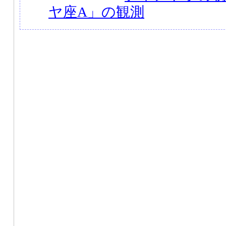
ヤ座A」の観測