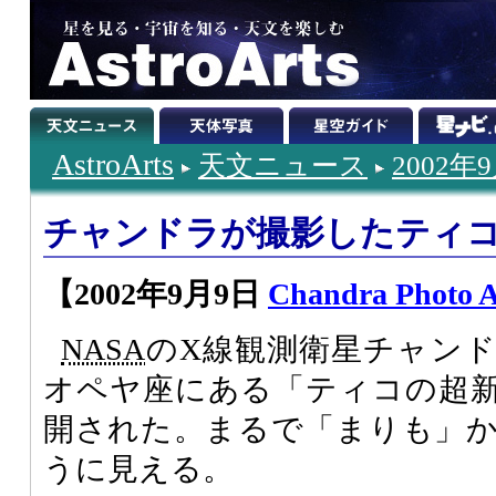
AstroArts
天文ニュース
2002年
チャンドラが撮影したティ
【2002年9月9日
Chandra Photo 
NASA
のX線観測衛星チャン
オペヤ座にある「ティコの超
開された。まるで「まりも」
うに見える。