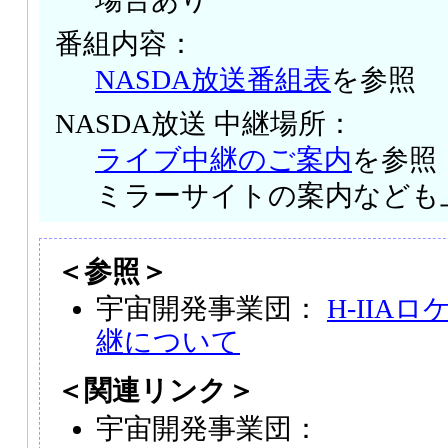
番組内容：
NASDA放送番組表
を参照
NASDA放送 中継場所：
ライブ中継のご案内
を参照
ミラーサイトの案内なども
＜参照＞
宇宙開発事業団：
H-IIA
継について
＜関連リンク＞
宇宙開発事業団：