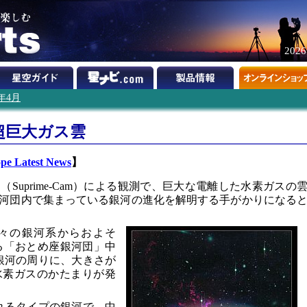
202
2年4月
超巨大ガス雲
ope Latest News
】
Suprime-Cam）による観測で、巨大な電離した水素ガスの
河団内で集まっている銀河の進化を解明する手がかりになる
々の銀河系からおよそ
ある「おとめ座銀河団」中
の銀河の周りに、大きさが
水素ガスのかたまりが発
呼ばれるタイプの銀河で、中