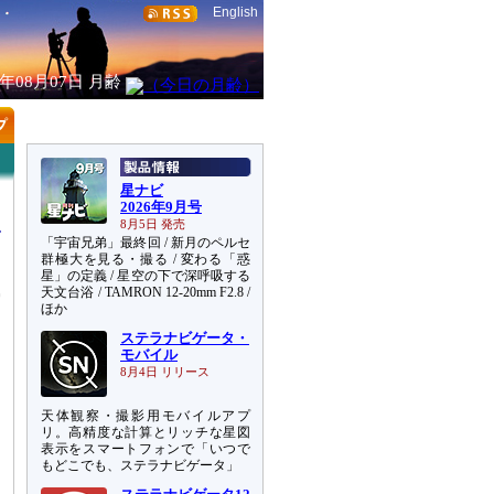
English
6年08月07日
月齢
星ナビ
2026年9月号
8月5日 発売
「宇宙兄弟」最終回 / 新月のペルセ
群極大を見る・撮る / 変わる「惑
星」の定義 / 星空の下で深呼吸する
天文台浴 / TAMRON 12-20mm F2.8 /
雲
ほか
と
ステラナビゲータ・
モバイル
8月4日 リリース
天体観察・撮影用モバイルアプ
リ。高精度な計算とリッチな星図
表示をスマートフォンで「いつで
もどこでも、ステラナビゲータ」