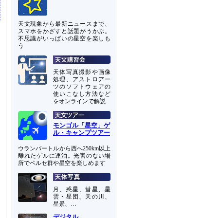
天文現象から最新ニュースまで、
スマホをかざすと話題がうかぶ。
不思議がいっぱいの星空を楽しも
う
天体写真撮影や画像
処理、アストロアー
ツのソフトウェアの
使いこなし方法など
をオンラインで解説
モンゴル「星空」ゲ
ル・キャンプツアー
ウランバートルから西へ250km以上
離れたゲルに連泊。光害のない場
所でペルセ群や星空を楽しめます
月、惑星、彗星、星
雲・星団、天の川、
星景、…
デジタル