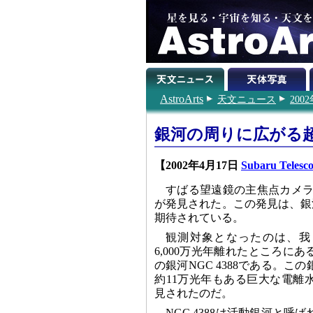
AstroArts
天文ニュース
200
銀河の周りに広がる
【2002年4月17日
Subaru Telesc
すばる望遠鏡の主焦点カメラ（
が発見された。この発見は、銀
期待されている。
観測対象となったのは、我
6,000万光年離れたところに
の銀河NGC 4388である。こ
約11万光年もある巨大な電離
見されたのだ。
NGC 4388は活動銀河と