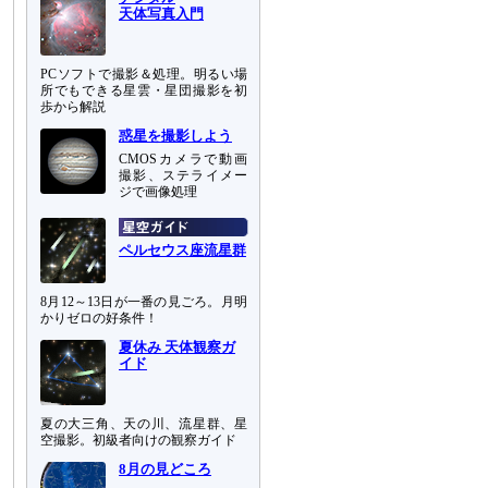
天体写真入門
PCソフトで撮影＆処理。明るい場
所でもできる星雲・星団撮影を初
歩から解説
惑星を撮影しよう
CMOSカメラで動画
撮影、ステライメー
ジで画像処理
ペルセウス座流星群
8月12～13日が一番の見ごろ。月明
かりゼロの好条件！
夏休み 天体観察ガ
イド
夏の大三角、天の川、流星群、星
空撮影。初級者向けの観察ガイド
8月の見どころ