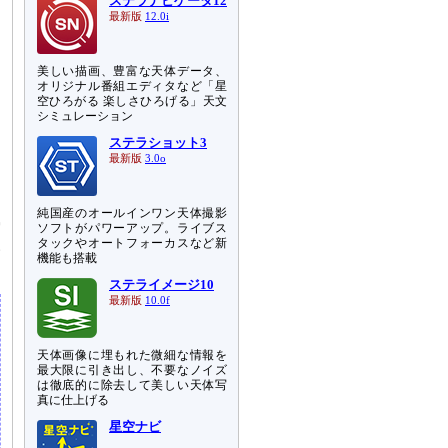
ステラナビゲータ12
最新版
12.0i
美しい描画、豊富な天体データ、
オリジナル番組エディタなど「星
空ひろがる 楽しさひろげる」天文
シミュレーション
ステラショット3
最新版
3.0o
ク
純国産のオールインワン天体撮影
雲
ソフトがパワーアップ。ライブス
タックやオートフォーカスなど新
い
機能も搭載
ステライメージ10
最新版
10.0f
天体画像に埋もれた微細な情報を
最大限に引き出し、不要なノイズ
は徹底的に除去して美しい天体写
真に仕上げる
星空ナビ