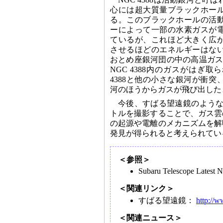
心には超大質量ブラックホー
る。このブラックホールの活
ーによって一部の水素ガスが
ているが、これほど大きく広
させるほどのエネルギーはな
おとめ座銀河団の中の高温ガスとN
NGC 4388内のガスがはぎ取
4388と他の小さな銀河が衝
河のほうからガスが飛び出した
今後、すばる望遠鏡のような大
トルを撮影することで、ガス雲
の起源や電離のメカニズムを解
発見が得られると考えられてい
＜参照＞
Subaru Telescope Latest
＜関連リンク＞
すばる望遠鏡：
http://w
＜関連ニュース＞