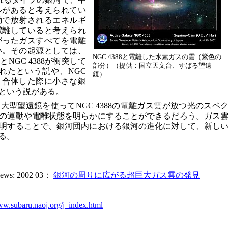
ルがあると考えられてい
動で放射されるエネルギ
電離していると考えられ
がったガスすべてを電離
い。その起源としては、
NGC 4388と電離した水素ガスの雲（紫色の
GC 4388が衝突して
部分）（提供：国立天文台、すばる望遠
られたという説や、NGC
鏡）
突、合体した際に小さな銀
という説がある。
型望遠鏡を使ってNGC 4388の電離ガス雲が放つ光のスペ
の運動や電離状態を明らかにすることができるだろう。ガス
明することで、銀河団内における銀河の進化に対して、新し
る。
 News: 2002 03：
銀河の周りに広がる超巨大ガス雲の発見
ww.subaru.naoj.org/j_index.html