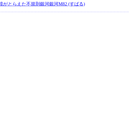
がとらえた不規則銀河銀河M82 (すばる)