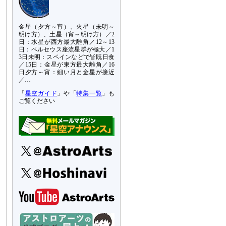
金星（夕方～宵）、火星（未明～
明け方）、土星（宵～明け方）／2
日：水星が西方最大離角／12～13
日：ペルセウス座流星群が極大／1
3日未明：スペインなどで皆既日食
／15日：金星が東方最大離角／16
日夕方～宵：細い月と金星が接近
／…
「
星空ガイド
」や「
特集一覧
」も
ご覧ください