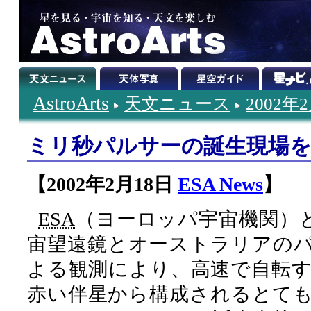
AstroArts
天文ニュース
2002年
ミリ秒パルサーの誕生現場
【2002年2月18日
ESA News
】
ESA
（ヨーロッパ宇宙機関）
宙望遠鏡とオーストラリアの
よる観測により、高速で自転
赤い伴星から構成されるとて