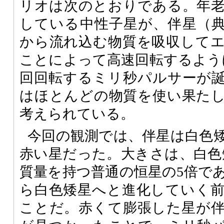
リオは次のとおりである。年
している中性子星が、伴星（
から流れ込む物質を吸収して
ことによって高速回転するよう
回回転するミリ秒パルサーが
はほとんどの物質を使い果た
考えられている。
今回の観測では、伴星は白色
赤い星だった。大きさは、白色矮
質量を持つ普通の恒星の5倍で
ら白色矮星へと進化していく
ことだ。赤くて膨張した星が