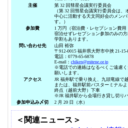
主催
第 32 回彗星会議実行委員会
（第 32 回彗星会議実行委員会は
中心に活動する天文同好会のメンバ
す。）
参加費
1 万円（宿泊費・レセプション費
宿泊せずレセプション参加のみの方は
学割もあります。
問い合わせ先
山田 裕弥
〒912-0015 福井県大野市中挾 21-15-
電話：0779-65-6878
E-mail：
chiken@mitene.or.jp
※電話での連絡はなるべくご遠慮く
願いします。
アクセス
JR 福井駅で乗り換え、九頭竜線で
または、福井駅前バスターミナルより
終点（越前大野）下車
※JR 福井駅から会場行き貸し切り
参加申込み〆切
2 月 20 日（水）
＜関連ニュース＞