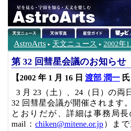
AstroArts
天文ニュース
2002年
第 32 回彗星会議のお知らせ
【2002 年 1 月 16 日
渡部 潤一
氏
3 月 23（土）、24（日）の
32 回彗星会議が開催されます
とおりだが、詳細は事務局長
mail：
chiken@mitene.or.jp
）まで