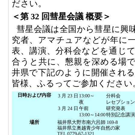
ださい。
＜第 32 回彗星会議 概要＞
彗星会議は全国から彗星に興
究者、アマチュアなどが年に
表、講演、分科会などを通じ
合うと共に、懇親を深める場
井県で下記のように開催され
皆様、ふるってご参加ください
日時および内容
3 月 23 日
13:00～
分科会
夜
レセプション
3 月 24 日
午前
研究発表
13:00～14:00
特別記念講演
場所
福井県大野市南六呂師 169-8
福井県立奥越青少年自然の家
TEL 0779-67-1321