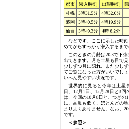
都市
潜入時刻
出現時刻
隠
札幌
3時31.5分
4時32.6分
盛岡
3時40.5分
4時19.9分
仙台
3時49.3分
4時 8.2分
などです。ここに示した時刻
めてからすっかり潜入するまで
このときの月齢は20.3で
出てきます。月も土星も目で見
少しずつ月に隠れ、また少しず
てご覧になった方がいいでしょ
いへん見やすい状況です。
世界的に見ると今年は土星食
日、12月1日、12月28日と
は、今回の10月8日と、つぎの
に、高度も低く、ほとんどの地
まりよくありません。なお、20
です。
＜参照＞