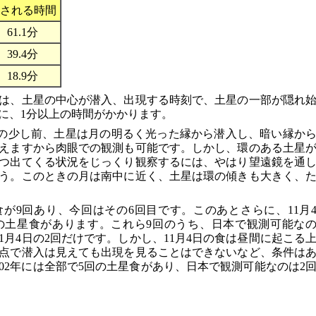
される時間
61.1分
39.4分
18.9分
は、土星の中心が潜入、出現する時刻で、土星の一部が隠れ
に、1分以上の時間がかかります。
下弦の少し前、土星は月の明るく光った縁から潜入し、暗い縁か
えますから肉眼での観測も可能です。しかし、環のある土星
つ出てくる状況をじっくり観察するには、やはり望遠鏡を通
う。このときの月は南中に近く、土星は環の傾きも大きく、
が9回あり、今回はその6回目です。このあとさらに、11月
3回の土星食があります。これら9回のうち、日本で観測可能な
11月4日の2回だけです。しかし、11月4日の食は昼間に起こる
点で潜入は見えても出現を見ることはできないなど、条件は
02年には全部で5回の土星食があり、日本で観測可能なのは2