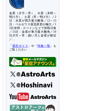
金星（夕方～宵）、火星（未明～
明け方）、土星（宵～明け方）／2
日：水星が西方最大離角／12～13
日：ペルセウス座流星群が極大／1
3日未明：スペインなどで皆既日食
／15日：金星が東方最大離角／16
日夕方～宵：細い月と金星が接近
／…
「
星空ガイド
」や「
特集一覧
」も
ご覧ください