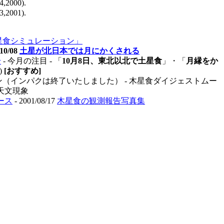
2000).
2001).
星食シミュレーション」
10/08
土星が北日本では月にかくされる
号
- 今月の注目 - 「
10月8日、東北以北で土星食
」・「
月縁をか
1)
[おすすめ]
（インパクは終了いたしました） - 木星食ダイジェストムー
天文現象
ース
- 2001/08/17
木星食の観測報告写真集