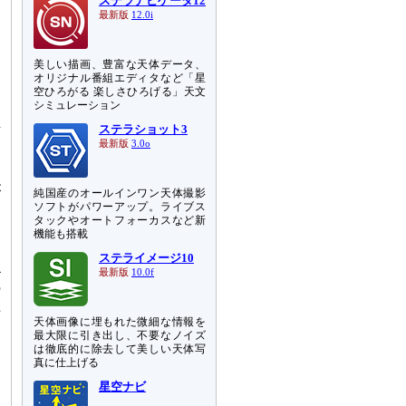
ステラナビゲータ12
最新版
12.0i
美しい描画、豊富な天体データ、
オリジナル番組エディタなど「星
空ひろがる 楽しさひろげる」天文
シミュレーション
始
ステラショット3
最新版
3.0o
ら
が
純国産のオールインワン天体撮影
し
ソフトがパワーアップ。ライブス
タックやオートフォーカスなど新
た
機能も搭載
ステライメージ10
4
最新版
10.0f
の
上
天体画像に埋もれた微細な情報を
あ
最大限に引き出し、不要なノイズ
回
は徹底的に除去して美しい天体写
真に仕上げる
星空ナビ