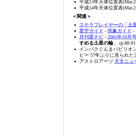
平成13年天体位置表(Mar.24,
平成14年天体位置表(Mar.23,
＜関連＞
ステラプレイヤーの「土
星空ガイド
-
現象ガイド
-
月刊星ナビ
-
2001年10月
すめる土星の輪
」 (p.88-9
インパクぐんまパビリオン
ビー 57年ぶりに見られた
アストロアーツ
天文ニュ