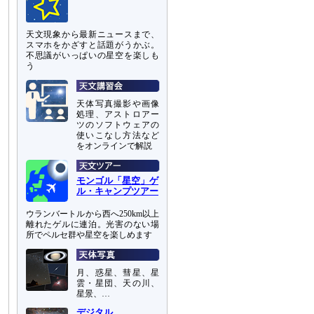
天文現象から最新ニュースまで、
スマホをかざすと話題がうかぶ。
不思議がいっぱいの星空を楽しも
う
天体写真撮影や画像
処理、アストロアー
ツのソフトウェアの
使いこなし方法など
をオンラインで解説
モンゴル「星空」ゲ
ル・キャンプツアー
ウランバートルから西へ250km以上
離れたゲルに連泊。光害のない場
所でペルセ群や星空を楽しめます
月、惑星、彗星、星
雲・星団、天の川、
星景、…
デジタル