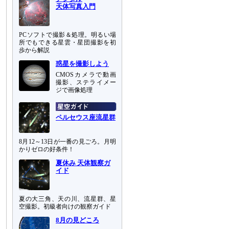
天体写真入門
PCソフトで撮影＆処理。明るい場
所でもできる星雲・星団撮影を初
歩から解説
惑星を撮影しよう
CMOSカメラで動画
撮影、ステライメー
ジで画像処理
ペルセウス座流星群
8月12～13日が一番の見ごろ。月明
かりゼロの好条件！
夏休み 天体観察ガ
イド
夏の大三角、天の川、流星群、星
空撮影。初級者向けの観察ガイド
8月の見どころ