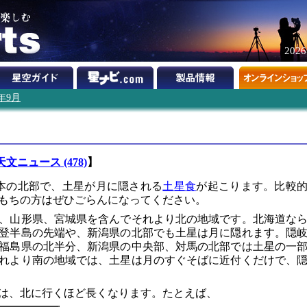
202
1年9月
天文ニュース (478)
】
日本の北部で、土星が月に隠される
土星食
が起こります。比較
もちの方はぜひごらんになってください。
、山形県、宮城県を含んでそれより北の地域です。北海道な
登半島の先端や、新潟県の北部でも土星は月に隠れます。隠
福島県の北半分、新潟県の中央部、対馬の北部では土星の一
れより南の地域では、土星は月のすぐそばに近付くだけで、
は、北に行くほど長くなります。たとえば、