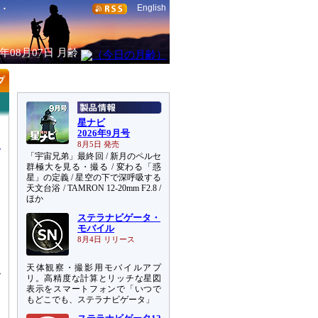
English
6年08月07日
月齢
星ナビ
2026年9月号
8月5日 発売
「宇宙兄弟」最終回 / 新月のペルセ
群極大を見る・撮る / 変わる「惑
星」の定義 / 星空の下で深呼吸する
天文台浴 / TAMRON 12-20mm F2.8 /
的
ほか
ステラナビゲータ・
ら
モバイル
岐
8月4日 リリース
部
天体観察・撮影用モバイルアプ
隠
リ。高精度な計算とリッチな星図
表示をスマートフォンで「いつで
もどこでも、ステラナビゲータ」